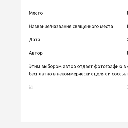
Место
Название/названия священного места
Дата
Автор
Этим выбором автор отдает фотографию в с
бесплатно в некоммерческих целях и соссыл
id
FaLang translation system by Faboba