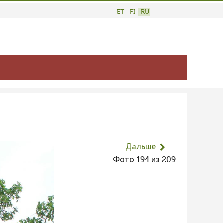
ET
FI
RU
Дальше
Фото 194 из 209