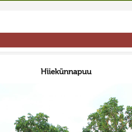
Hiiekünnapuu