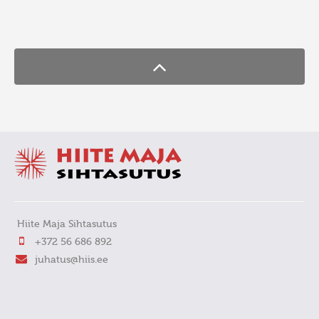
FaLang translation system by Faboba
Hiite Maja Sihtasutus
+372 56 686 892
juhatus@hiis.ee