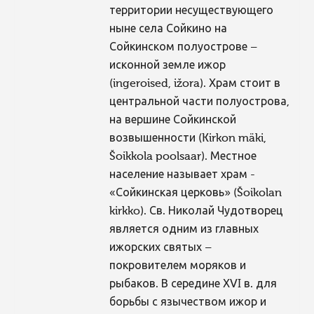
территории несуществующего
ныне села Сойкино на
Сойкинском полуострове –
исконной земле ижор
(ingeroised, ižora). Храм стоит в
центральной части полуострова,
на вершине Сойкинской
возвышенности (Kirkon mäki,
Šoikkola poolsaar). Местное
население называет храм -
«Сойкинская церковь» (Šoikolan
kirkko). Св. Николай Чудотворец
является одним из главных
ижорских святых –
покровителем моряков и
рыбаков. В середине ХVI в. для
борьбы с язычеством ижор и