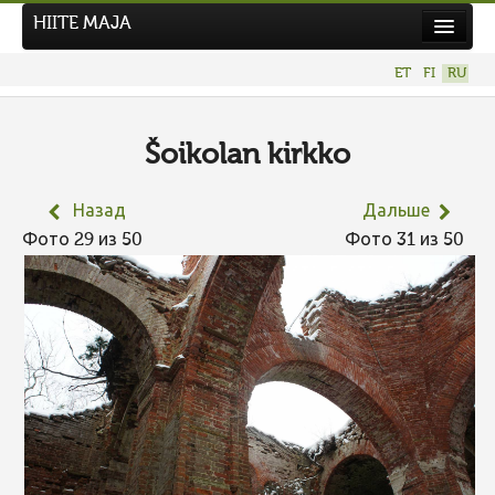
HIITE MAJA
Новости
ET
FI
RU
Фотоконкурсы
НОВЫЙ ФОТОКОНКУРС
Šoikolan kirkko
Hiite kuvavõistlus 2026
Назад
Дальше
ПРЕДЫДУЩИЕ КОНКУРСЫ
Фото 29 из 50
Фото 31 из 50