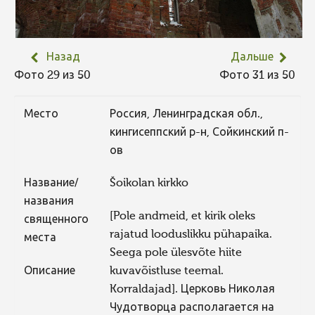
Назад
Дальше
Фото 29 из 50
Фото 31 из 50
Место
Россия, Ленинградская обл.,
кингисеппский р-н, Сойкинский п-
ов
Название/
Šoikolan kirkko
названия
[Pole andmeid, et kirik oleks
священного
rajatud looduslikku pühapaika.
места
Seega pole ülesvõte hiite
Описание
kuvavõistluse teemal.
Korraldajad]. Церковь Николая
Чудотворца располагается на