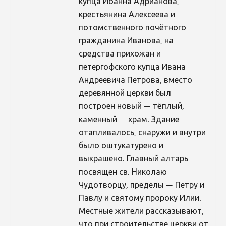
купца Иоанна Адрианова,
крестьянина Алексеева и
потомственного почётного
гражданина Иванова, на
средства прихожан и
петергофского купца Ивана
Андреевича Петрова, вместо
деревянной церкви был
построен новый — тёплый,
каменный — храм. Здание
отапливалось, снаружи и внутри
было оштукатурено и
выкрашено. Главный алтарь
посвящен св. Николаю
Чудотворцу, пределы — Петру и
Павлу и святому пророку Илии.
Местные жители рассказывают,
что при строительстве церкви от