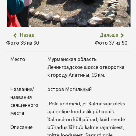
Назад
Дальше
Фото 35 из 50
Фото 37 из 50
Место
Мурманская область
Ленинградское шоссе отворотка
к городу Апатины, 15 км.
Название/
остров Могильный
названия
[Pole andmeid, et Kalmesaar oleks
священного
ajalooline looduslik pühapaik.
места
Kalmed on küll pühad, kuid nende
Описание
pühadus lähtub kalme rajamisest,
mitte loodusest. Samuti pole