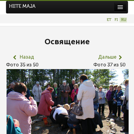
HIITE MAJA
Новости
ET
FI
RU
Фотоконкурсы
НОВЫЙ ФОТОКОНКУРС
Освящение
Hiite kuvavõistlus 2026
Назад
Дальше
ПРЕДЫДУЩИЕ КОНКУРСЫ
Фото 35 из 50
Фото 37 из 50