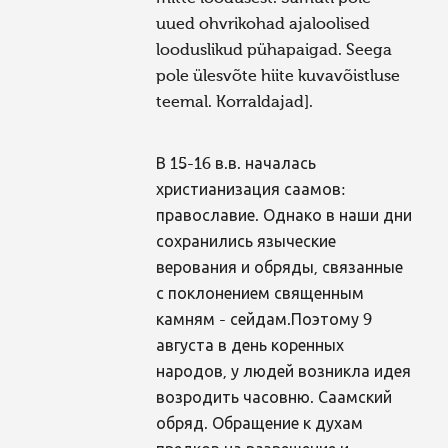
uued ohvrikohad ajaloolised
looduslikud pühapaigad. Seega
pole ülesvõte hiite kuvavõistluse
teemal. Korraldajad].
В 15-16 в.в. началась
христианизация саамов:
православие. Однако в наши дни
сохранились языческие
верования и обряды, связанные
с поклонением священным
камням - сейдам.Поэтому 9
августа в день коренных
народов, у людей возникла идея
возродить часовню. Саамский
обряд. Обращение к духам