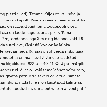
g plastiklilled). Tamme küljes on ka lindid ja
Zil) mõlkis kapott. Paar kilomeetrit eemal asub ka
ast on säilinud vaid tema loodepoolne osa,
 osa on loode-kagu suunas piklik. Tema
gi 2 m, loodepool aga 3 m ning ida pool vaid 1,5
 suuri kive, üksikuid kive on ka künka
kude kaevamisega Küngas on ohverdamiskohana
damiskohta on mainitud J. Jungile saadetud
na kirjelduses 1922. a lk 40-41. O. Ugart märgib,
ära veetud. Alles oli vaid tema läänepoolne serv,
ks igivana pärn. Kruusaveol oli leitud inimese
rdamiskoht, mida hiljem on kasutatud kalmena.
utel toodud siis sinna putru, piima, võid jmt."