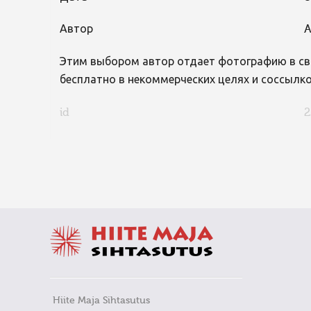
Автор
A
Этим выбором автор отдает фотографию в св
бесплатно в некоммерческих целях и соссылко
id
2
FaLang translation system by Faboba
Hiite Maja Sihtasutus