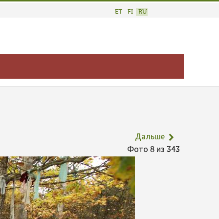
ET
FI
RU
Дальше
Фото 8 из 343