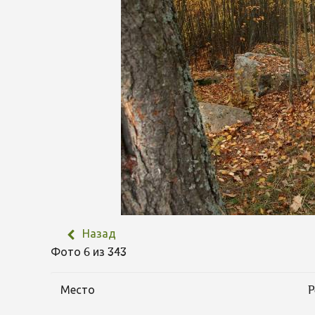
Назад
Фото 6 из 343
Место
P