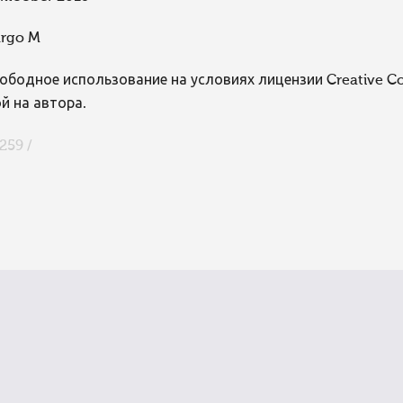
rgo M
ободное использование на условиях лицензии Creative 
й на автора.
259 /