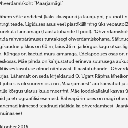
hverdamiskoht "Maarjamägi"
ähem võte andidest (kaks klaaspurki ja lauajuppi, puunott nin
ingi teade. Ligiduses asus veel plastiklilli ning üks veoauto(
ureküla Linnamägi (I aastatuhande II pool). "Ohverdamiskoh
ida rahvapärimuses tuntaksegi ohverdamiskohana. Säilinud
igikaudne pikkus on 60 m, laius 36 m ja kõrgus kagu otsas li
. Küngas on kaetud murukamaraga. Edelapoolses osas on rida
eskosas. Mäe pinda on kahjustatud erineva suurusega au
ktiivses kasutuse olnud nähtavasti II aastatuhandel. Ohver
irjas. Lähemalt on seda kirjeldanud O. Ugart Räpina kihelkon
t juba siis oli suurem osa nn „Maarjamäest“ ära kaevatud ja 
ille kõrgus ulatus kuue meetrini. Mäe loodekallakul kasvas ü
uid ja etnograafilisi esemeid. Rahvapärimuses on mägi ohe
anemad inimesed teadnud rääkida ka ohverdamisest. Jaaniõht
muinas.ee)
ktoober 2015