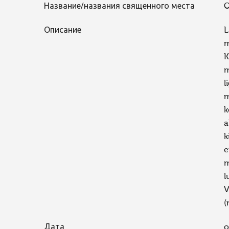
Название/названия священного места
O
Описание
L
m
K
m
l
m
k
a
k
e
m
l
V
(
Дата
o