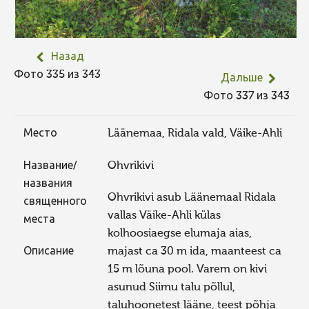
Назад
Фото 335 из 343
Дальше
Фото 337 из 343
Место
Läänemaa, Ridala vald, Väike-Ahli
Название/
Ohvrikivi
названия
Ohvrikivi asub Läänemaal Ridala
священного
vallas Väike-Ahli külas
места
kolhoosiaegse elumaja aias,
Описание
majast ca 30 m ida, maanteest ca
15 m lõuna pool. Varem on kivi
asunud Siimu talu põllul,
taluhoonetest lääne, teest põhja