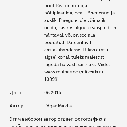
pool. Kivi on rombja
põhiplaaniga, pealt lõhenenud ja
auklik. Praegu ei ole võimalik
öelda, kas kivi algne pealispind on
nähtaval, või on see alla
pööratud. Dateeritav II
aastatuhandesse. Et kivi ei asu
algsel kohal, tuleks mälestist
lugeda halvasti säilinuks. Viide:
www.muinas.ee (mälestis nr
10099)
Дата
06.2015
Автор
Edgar Maidla
Этим выбором автор отдает фотографию в
свободное использование на условиях лицензии