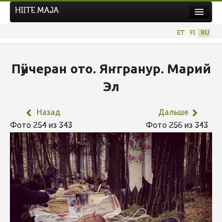
HIITE MAJA
Новости
ET
FI
RU
Фотоконкурсы
НОВЫЙ ФОТОКОНКУРС
Пӱнчеран ото. Яҥгранур. Марий
Hiite kuvavõistlus 2026
Эл
ПРЕДЫДУЩИЕ КОНКУРСЫ
Назад
Дальше
Фото 254 из 343
Фото 256 из 343