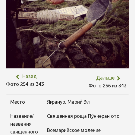
Назад
Дальше
Фото 254 из 343
Фото 256 из 343
Место
Яҥгранур. Марий Эл
Название/
Священная роща Пӱнчеран ото
названия
Всемарийское моление
священного