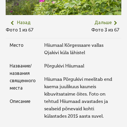
Назад
Дальше
Фото 1 из 67
Фото 3 из 67
Место
Hiiumaal Kõrgessaare vallas
Ojakivi küla lähistel
Название/
Põrgukivi Hiiumaal
названия
Hiiumaa Põrgukivi meelitab end
священного
kaema juulikuus kauneis
места
kibuvitsataime õites. Foto on
Описание
tehtud Hiiumaad avastades ja
sealseid põnevaid kohti
külastades 2015 aasta suvel.