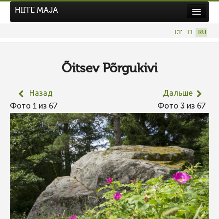
HIITE MAJA
Новости
ET
FI
RU
Фотоконкурсы
НОВЫЙ ФОТОКОНКУРС
Õitsev Põrgukivi
Hiite kuvavõistlus 2026
Назад
Дальше
ПРЕДЫДУЩИЕ КОНКУРСЫ
Фото 1 из 67
Фото 3 из 67