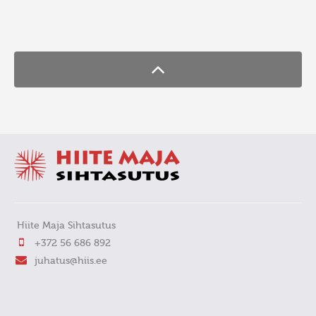
FaLang translation system by Faboba
Hiite Maja Sihtasutus
+372 56 686 892
juhatus@hiis.ee