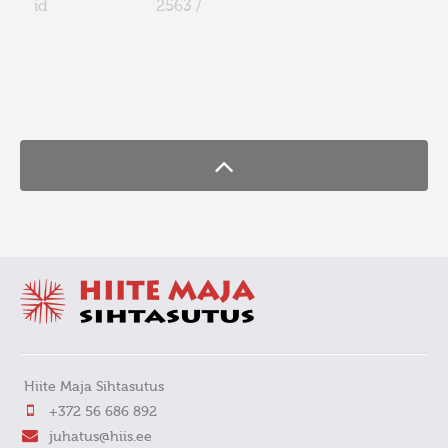
id
2563 /
FaLang translation system by Faboba
Hiite Maja Sihtasutus
+372 56 686 892
juhatus@hiis.ee