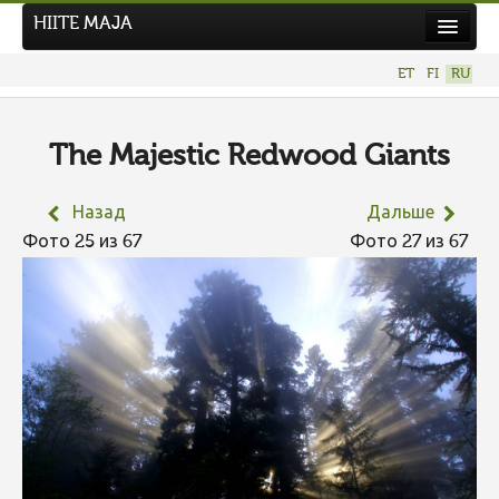
HIITE MAJA
Новости
ET
FI
RU
Фотоконкурсы
НОВЫЙ ФОТОКОНКУРС
The Majestic Redwood Giants
Hiite kuvavõistlus 2026
Назад
Дальше
ПРЕДЫДУЩИЕ КОНКУРСЫ
Фото 25 из 67
Фото 27 из 67