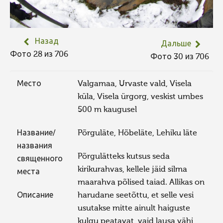
Назад
Дальше
Фото 28 из 706
Фото 30 из 706
Место
Valgamaa, Urvaste vald, Visela
küla, Visela ürgorg, veskist umbes
500 m kaugusel
Название/
Põrguläte, Hõbeläte, Lehiku läte
названия
Põrgulätteks kutsus seda
священного
kirikurahvas, kellele jäid silma
места
maarahva põlised taiad. Allikas on
Описание
harudane seetõttu, et selle vesi
usutakse mitte ainult haiguste
kulgu peatavat, vaid lausa vähi