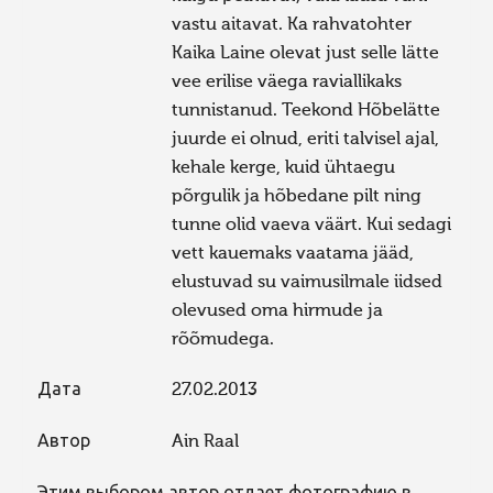
vastu aitavat. Ka rahvatohter
Kaika Laine olevat just selle lätte
vee erilise väega raviallikaks
tunnistanud. Teekond Hõbelätte
juurde ei olnud, eriti talvisel ajal,
kehale kerge, kuid ühtaegu
põrgulik ja hõbedane pilt ning
tunne olid vaeva väärt. Kui sedagi
vett kauemaks vaatama jääd,
elustuvad su vaimusilmale iidsed
olevused oma hirmude ja
rõõmudega.
Дата
27.02.2013
Автор
Ain Raal