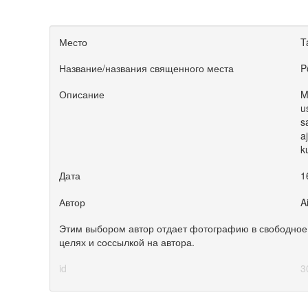
Место
T
Название/названия священного места
P
Описание
M
u
s
a
k
Дата
1
Автор
A
Этим выбором автор отдает фотографию в свободное 
целях и соссылкой на автора.
id
3