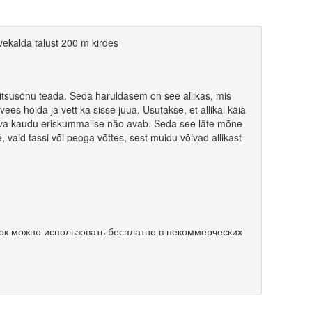
vekalda talust 200 m kirdes
loitsusõnu teada. Seda haruldasem on see allikas, mis
vees hoida ja vett ka sisse juua. Usutakse, et allikal käia
lduva kaudu eriskummalise näo avab. Seda see läte mõne
e, vaid tassi või peoga võttes, sest muidu võivad allikast
ок можно использовать бесплатно в некоммерческих