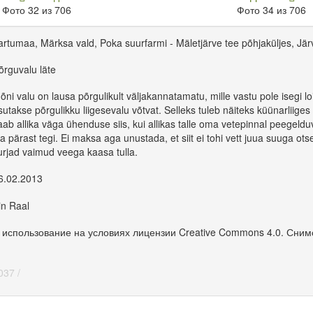
Фото 32 из 706
Фото 34 из 706
artumaa, Märksa vald, Poka suurfarmi - Mäletjärve tee põhjaküljes, Jär
õrguvalu läte
õni valu on lausa põrgulikult väljakannatamatu, mille vastu pole isegi 
sutakse põrgulikku liigesevalu võtvat. Selleks tuleb näiteks küünarliiges 
aab allika väga ühenduse siis, kui allikas talle oma vetepinnal peege
ja pärast tegi. Ei maksa aga unustada, et siit ei tohi vett juua suuga ots
urjad vaimud veega kaasa tulla.
6.02.2013
in Raal
использование на условиях лицензии Creative Commons 4.0. Сним
037 /