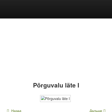
Põrguvalu läte I
Назад
Дальше