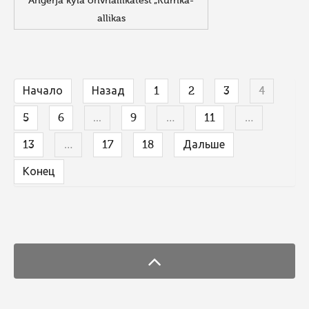
Angerja kyla ohvriallikatest „Kurrika-
allikas
Начало
Назад
1
2
3
4
5
6
...
9
…
11
…
13
…
17
18
Дальше
Конец
FaLang translation system by Faboba