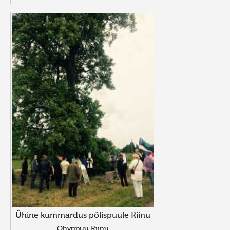
Ühine kummardus põlispuule Riinu
Ohvripuu Riinu