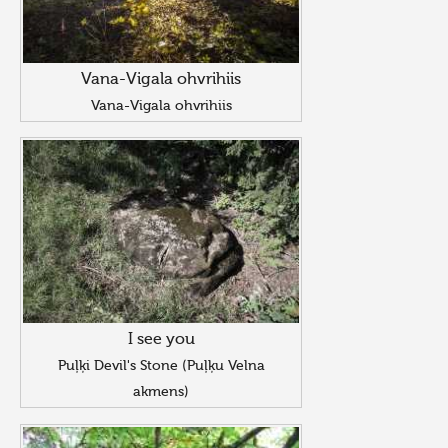
Vana-Vigala ohvrihiis
Vana-Vigala ohvrihiis
I see you
Puļķi Devil's Stone (Puļķu Velna
akmens)