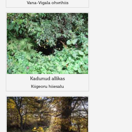
Vana-Vigala ohvrihiis
Kadunud allikas
Kiigeoru hiiesalu