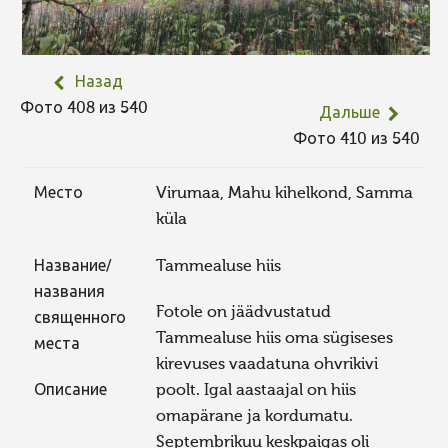
Назад
Фото 408 из 540
Дальше
Фото 410 из 540
Место
Virumaa, Mahu kihelkond, Samma
küla
Название/
Tammealuse hiis
названия
Fotole on jäädvustatud
священного
Tammealuse hiis oma sügiseses
места
kirevuses vaadatuna ohvrikivi
Описание
poolt. Igal aastaajal on hiis
omapärane ja kordumatu.
Septembrikuu keskpaigas oli