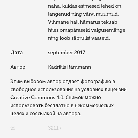
näha, kuidas esimesed lehed on
langenud ning värvi muutnud.
Vihmane hall hämarus tekitab
hiies omapäraseid valgusemänge
ning loob säbrulisi vaateid.
Дата
september 2017
Автор
Kadriliis Rämmann
Этим выбором автор отдает фотографию в
свободное использование на условиях лицензии
Creative Commons 4.0. Снимок можно
использовать бесплатно в некоммерческих
целях и соссылкой на автора.
id
3211 /