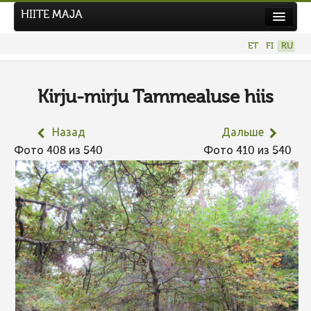
HIITE MAJA
Новости
ET
FI
RU
Фотоконкурсы
НОВЫЙ ФОТОКОНКУРС
Kirju-mirju Tammealuse hiis
Hiite kuvavõistlus 2026
Назад
Дальше
ПРЕДЫДУЩИЕ КОНКУРСЫ
Фото 408 из 540
Фото 410 из 540