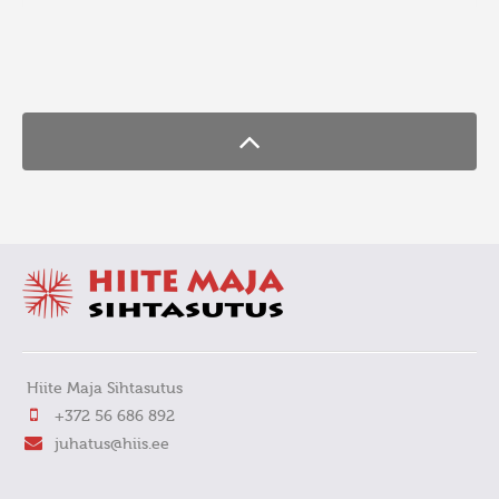
FaLang translation system by Faboba
Hiite Maja Sihtasutus
+372 56 686 892
juhatus@hiis.ee