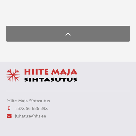
FaLang translation system by Faboba
Hiite Maja Sihtasutus
+372 56 686 892
juhatus@hiis.ee