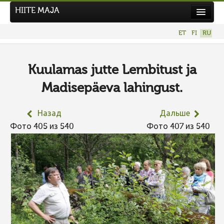
HIITE MAJA
Новости
ET
FI
RU
Фотоконкурсы
НОВЫЙ ФОТОКОНКУРС
Kuulamas jutte Lembitust ja
Hiite kuvavõistlus 2026
Madisepäeva lahingust.
ПРЕДЫДУЩИЕ КОНКУРСЫ
Назад
Дальше
Фото 405 из 540
Фото 407 из 540