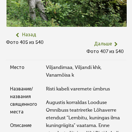
Назад
Фото 405 из 540
Дальше
Фото 407 из 540
Место
Viljandimaa, Viljandi khk,
Vanamõisa k
Название/
Risti kabeli varemete ümbrus
названия
Augustis korraldas Looduse
священного
Omnibuss teatriretke Lõhaverre
места
etendust ”Lembitu, kuningas ilma
Описание
kuningriigita” vaatama. Enne