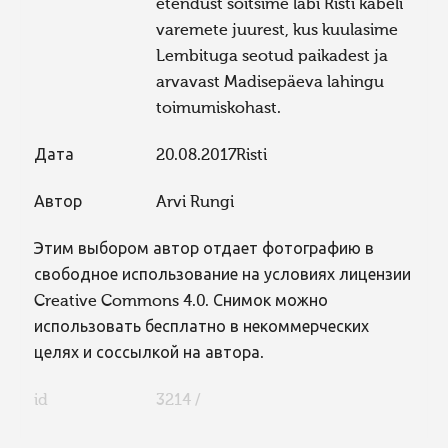
etendust sõitsime läbi Risti kabeli
varemete juurest, kus kuulasime
Lembituga seotud paikadest ja
arvavast Madisepäeva lahingu
toimumiskohast.
Дата
20.08.2017Risti
Автор
Arvi Rungi
Этим выбором автор отдает фотографию в
свободное использование на условиях лицензии
Creative Commons 4.0. Снимок можно
использовать бесплатно в некоммерческих
целях и соссылкой на автора.
id
3214 /