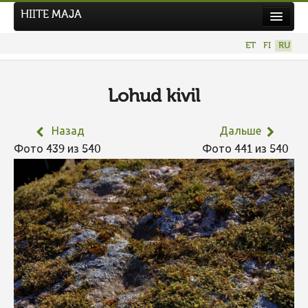
HIITE MAJA
Новости
ET
FI
RU
Фотоконкурсы
НОВЫЙ ФОТОКОНКУРС
Lohud kivil
Hiite kuvavõistlus 2026
Назад
Дальше
ПРЕДЫДУЩИЕ КОНКУРСЫ
Фото 439 из 540
Фото 441 из 540