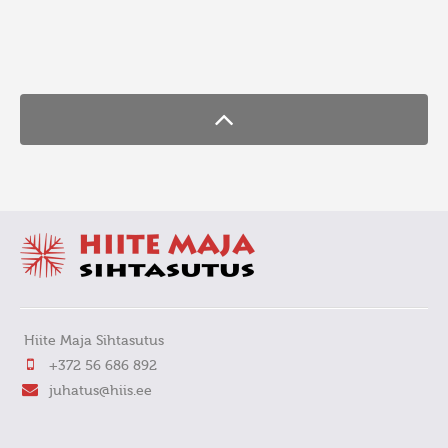
FaLang translation system by Faboba
Hiite Maja Sihtasutus
+372 56 686 892
juhatus@hiis.ee