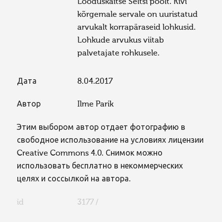
Looduskaitse Seltsi poolt. Kivi
kõrgemale servale on uuristatud
arvukalt korrapäraseid lohkusid.
Lohkude arvukus viitab
palvetajate rohkusele.
Дата
8.04.2017
Автор
Ilme Parik
Этим выбором автор отдает фотографию в
свободное использование на условиях лицензии
Creative Commons 4.0. Снимок можно
использовать бесплатно в некоммерческих
целях и соссылкой на автора.
id
3177 /