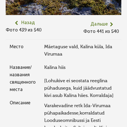
Назад
Дальше
Фото 439 из 540
Фото 441 из 540
Место
Mäetaguse vald, Kalina küla, Ida
Virumaa
Название/
Kalina hiis
названия
[Lohukive ei seostata reeglina
священного
pühadusega, kuid jäädvustatud
места
kivi asub Kalina hiies. Korraldaja]
Описание
Varakevadine retk Ida-Virumaa
pühapaikadesse,korraldatud
Looduseomnibussi ja Eesti