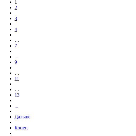
1
2
3
4
…
7
…
9
…
11
…
13
...
Дальше
Конец