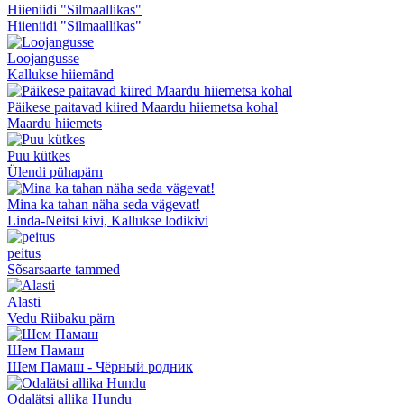
Hiieniidi "Silmaallikas"
Hiieniidi "Silmaallikas"
Loojangusse
Kallukse hiiemänd
Päikese paitavad kiired Maardu hiiemetsa kohal
Maardu hiiemets
Puu kütkes
Ülendi pühapärn
Mina ka tahan näha seda vägevat!
Linda-Neitsi kivi, Kallukse lodikivi
peitus
Sõsarsaarte tammed
Alasti
Vedu Riibaku pärn
Шем Памаш
Шем Памаш - Чёрный родник
Odalätsi allika Hundu