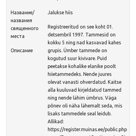
Название/
Jalukse hiis
названия
Registreeritud on see koht 01.
священного
detsembril 1997. Tammesid on
места
kokku 5 ning nad kasvavad kahes
Описание
grupis. Ümber tammede on
kogutud suur kivivare. Puid
peetakse kohalike elanike poolt
hiietammedeks. Nende juures
olevat vanasti ohverdatud. Kaitse
alla kuuluvad kirjeldatud tammed
ning nende lähim ümbrus. Väga
põnev oli näha lähemalt seda, mis
lisaks tammedele seal leidub.
Allikad:
https://register.muinas.ee/public.php?