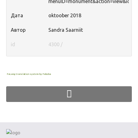
menuID=monument&action=view&id=1
Дата
oktoober 2018
Автор
Sandra Saarniit
id
4300 /
FaLang translation system by Faboba