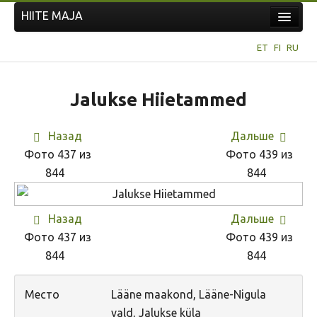
HIITE MAJA
Новости
ET
FI
RU
Фотоконкурсы
НОВЫЙ ФОТОКОНКУРС
Jalukse Hiietammed
Hiite kuvavõistlus 2026
Назад
Дальше
ПРЕДЫДУЩИЕ КОНКУРСЫ
Фото 437 из
Фото 439 из
844
844
Назад
Дальше
Фото 437 из
Фото 439 из
844
844
Место
Lääne maakond, Lääne-Nigula
vald, Jalukse küla