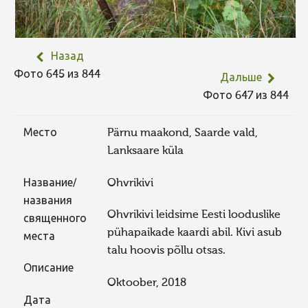
Назад
Фото 645 из 844
Дальше
Фото 647 из 844
Место
Pärnu maakond, Saarde vald,
Lanksaare küla
Название/
Ohvrikivi
названия
Ohvrikivi leidsime Eesti looduslike
священного
pühapaikade kaardi abil. Kivi asub
места
talu hoovis põllu otsas.
Описание
Oktoober, 2018
Дата