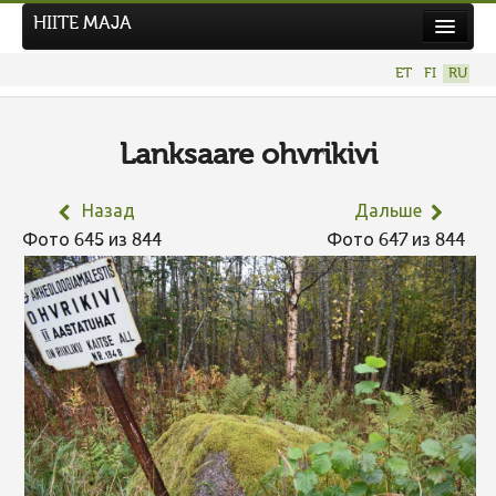
HIITE MAJA
Новости
ET
FI
RU
Фотоконкурсы
НОВЫЙ ФОТОКОНКУРС
Lanksaare ohvrikivi
Hiite kuvavõistlus 2026
Назад
Дальше
ПРЕДЫДУЩИЕ КОНКУРСЫ
Фото 645 из 844
Фото 647 из 844