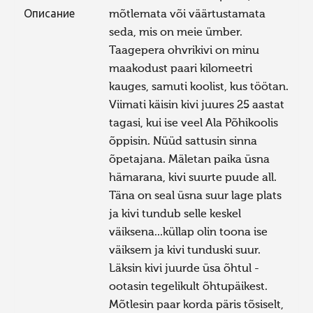
Описание
mõtlemata või väärtustamata
seda, mis on meie ümber.
Taagepera ohvrikivi on minu
maakodust paari kilomeetri
kauges, samuti koolist, kus töötan.
Viimati käisin kivi juures 25 aastat
tagasi, kui ise veel Ala Põhikoolis
õppisin. Nüüd sattusin sinna
õpetajana. Mäletan paika üsna
hämarana, kivi suurte puude all.
Täna on seal üsna suur lage plats
ja kivi tundub selle keskel
väiksena...küllap olin toona ise
väiksem ja kivi tunduski suur.
Läksin kivi juurde üsa õhtul -
ootasin tegelikult õhtupäikest.
Mõtlesin paar korda päris tõsiselt,