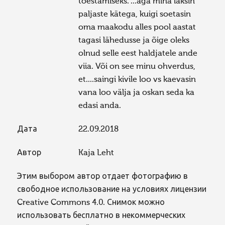
tõestamiseks. ...aga mina läksin
paljaste kätega, kuigi soetasin
oma maakodu alles pool aastat
tagasi lähedusse ja õige oleks
olnud selle eest haldjatele ande
viia. Või on see minu ohverdus,
et....saingi kivile loo vs kaevasin
vana loo välja ja oskan seda ka
edasi anda.
Дата
22.09.2018
Автор
Kaja Leht
Этим выбором автор отдает фотографию в
свободное использование на условиях лицензии
Creative Commons 4.0. Снимок можно
использовать бесплатно в некоммерческих