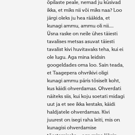
õpilaste peale, nemad ju küsivad
ikka, et miks nii või miks naa? Loo
järgi oleks ju hea rääkida, et
kunagi ammu, ammu oli nii....
Üsna raske on neile ühes täiesti
tavalises metsas asuvat täiesti
tavalist kivi huvitavaks teha, kui ei
ole lugu. Aga mina leidsin
googeldades oma loo. Sain teada,
et Taagepera ohvrikivi oligi
kunagi ammu päris tõsiselt koht,
kus käidi ohverdamas. Ohverdati
näiteks siis, kui koju soetati midagi
uut ja et see ikka kestaks, käidi
haldjatele ohverdamas. Kivi
juurest on isegi raha leiti, mis on
kunagisi ohverdamise