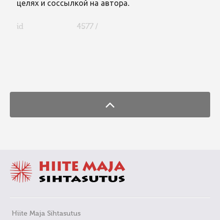
целях и соссылкой на автора.
id
4577 /
FaLang translation system by Faboba
Hiite Maja Sihtasutus