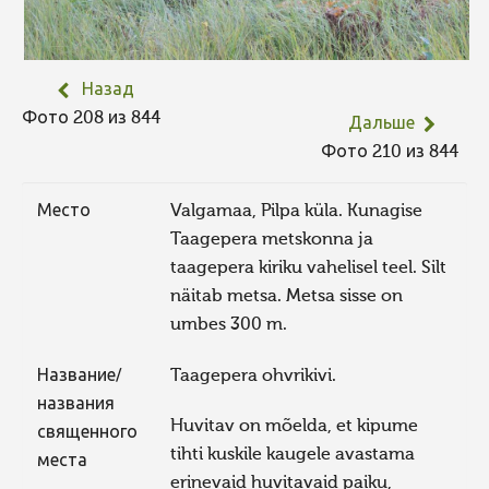
Назад
Фото 208 из 844
Дальше
Фото 210 из 844
Место
Valgamaa, Pilpa küla. Kunagise
Taagepera metskonna ja
taagepera kiriku vahelisel teel. Silt
näitab metsa. Metsa sisse on
umbes 300 m.
Название/
Taagepera ohvrikivi.
названия
Huvitav on mõelda, et kipume
священного
tihti kuskile kaugele avastama
места
erinevaid huvitavaid paiku,