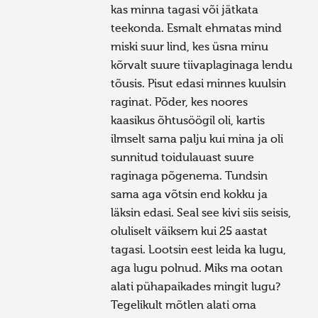
kas minna tagasi või jätkata
teekonda. Esmalt ehmatas mind
miski suur lind, kes üsna minu
kõrvalt suure tiivaplaginaga lendu
tõusis. Pisut edasi minnes kuulsin
raginat. Põder, kes noores
kaasikus õhtusöögil oli, kartis
ilmselt sama palju kui mina ja oli
sunnitud toidulauast suure
raginaga põgenema. Tundsin
sama aga võtsin end kokku ja
läksin edasi. Seal see kivi siis seisis,
oluliselt väiksem kui 25 aastat
tagasi. Lootsin eest leida ka lugu,
aga lugu polnud. Miks ma ootan
alati pühapaikades mingit lugu?
Tegelikult mõtlen alati oma