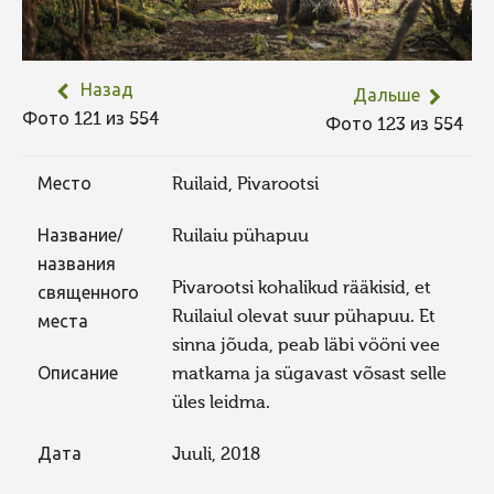
Назад
Дальше
Фото 121 из 554
Фото 123 из 554
Место
Ruilaid, Pivarootsi
Название/
Ruilaiu pühapuu
названия
Pivarootsi kohalikud rääkisid, et
священного
Ruilaiul olevat suur pühapuu. Et
места
sinna jõuda, peab läbi vööni vee
Описание
matkama ja sügavast võsast selle
üles leidma.
Дата
Juuli, 2018