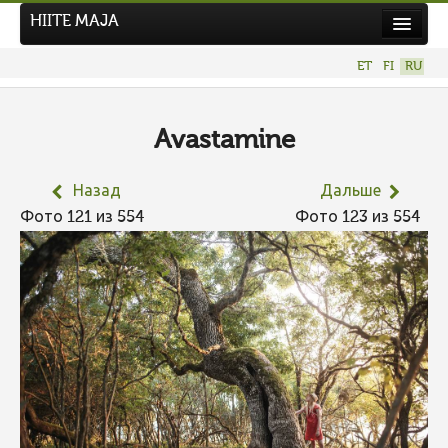
HIITE MAJA
Новости
ET
FI
RU
Фотоконкурсы
НОВЫЙ ФОТОКОНКУРС
Avastamine
Hiite kuvavõistlus 2026
Назад
Дальше
ПРЕДЫДУЩИЕ КОНКУРСЫ
Фото 121 из 554
Фото 123 из 554