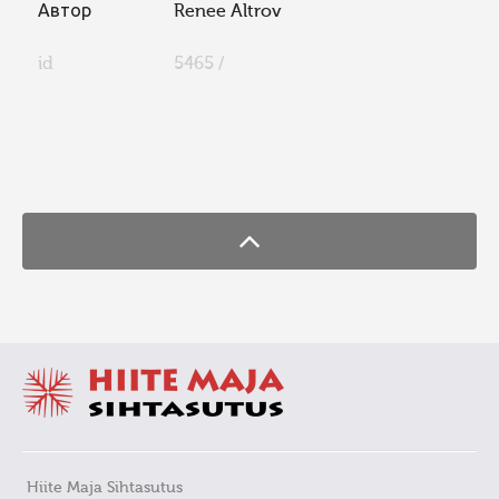
Автор
Renee Altrov
id
5465 /
FaLang translation system by Faboba
Hiite Maja Sihtasutus