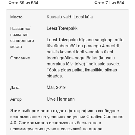
Фото 69 из 554
Фото 71 из 554
Место
Kuusalu vald, Leesi küla
Название/
Leesi Toivepakk
названия
Leesi Toivepaku hiiglane sanglepp, mille
священного
tüveümbermõõt on peaaegu 4 meetrit,
места
paistis kevadel teelt vaadates üleni
Описание
toomingaõites nagu tõotus (kuusalu
murrakus tõiv, toive) imeilusale suvele.
Tõotus pidas paika, ilmastikku silmas
pidades.
Дата
Mai, 2019
Автор
Urve Hermann
Этим выбором автор отдает фотографию в свободное
использование на условиях лицензии Creative Commons
4.0. Снимок можно использовать бесплатно в
некоммерческих целях и соссылкой на автора.