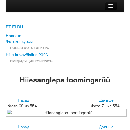
Новости
HIITE MAJA
ET
FI
RU
Фотоконкурсы
Новости
НОВЫЙ ФОТОКОНКУРС
Фотоконкурсы
Hiite kuvavõistlus 2026
НОВЫЙ ФОТОКОНКУРС
ПРЕДЫДУЩИЕ КОНКУРСЫ
Hiite kuvavõistlus 2026
ПРЕДЫДУЩИЕ КОНКУРСЫ
Hiiesanglepa toomingarüü
Назад
Дальше
Фото 69 из 554
Фото 71 из 554
Назад
Дальше