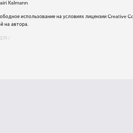
airi Kalmann
ободное использование на условиях лицензии Creative 
й на автора.
374 /