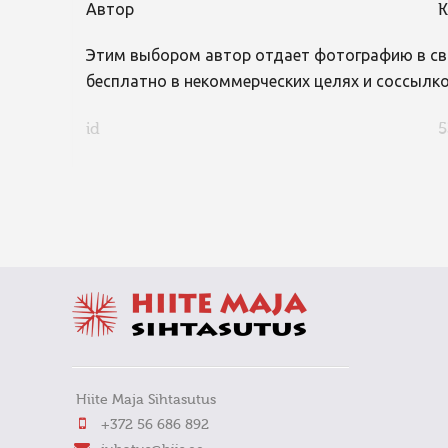
Автор
K
Этим выбором автор отдает фотографию в св
бесплатно в некоммерческих целях и соссылко
id
5
FaLang translation system by Faboba
Hiite Maja Sihtasutus
+372 56 686 892