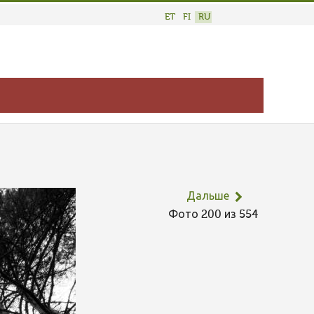
ET
FI
RU
Дальше
Фото 200 из 554