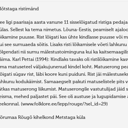
õtstaga ristimänd
ee ligi paarisaja aasta vanune 11 sisselõigatud ristiga ped
ülas. Sellest ka tema nimetus. Lõuna-Eestis, peamiselt ajalo
õikamine puusse. Rist lõigati kas ühte kindlasse puusse või m
ui see surnuaeda sõitis. Lisaks risti lõikamisele võeti lahkunu
õlgendati nii surnu mälestustoiminguna kui ka kaitsemaagili
äima. Karl Pettai (1994): Kindlaks tavaks oli ristilõikamine kasv
ma matuseteel väljakujunenud kindel koht. Matuserong peat
õigati sügav rist, läbi koore kuni puiduni. Rist jäi mälestuse
ahkunu kodukäimist. Samaaegselt pakuti matuselistele pits vii
ätkas matuserong liikumist. Matuserongile vastutulijad jäid se
eisma, mehed paljastet päi. See oli austuse ja lugupidamise
eekonnal. (www.folklore.ee/lepp/rouge/?sel_id=29)
õrumaa Rõugõ kihelkond Metstaga küla