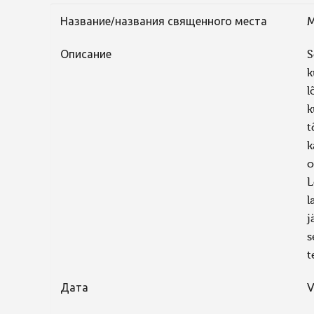
Название/названия священного места
M
Описание
S
k
l
k
t
k
o
L
l
j
s
t
Дата
V