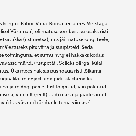
ajas kõrgub Pähni-Vana-Roosa tee ääres Metstaga
olisel Võrumaal, oli matusekombestiku osaks risti
etsatukka (ristimetsa), mis jäi matuserongi teele,
 mälestuseks pits viina ja suupisteid. Seda
se toiminguna, et surnu hing ei hakkaks kodus
avasse mändi (ristipetäi). Selleks oli igal külal
us. Üks mees hakkas pusnoaga risti lõikama.
ks igavikku minejast, aga pidi takistama ka
na ja midagi peale. Rist lõigatud, viin pakutud -
isma, vankrilt (reelt) tuldi maha ja jäädi samuti
 avaldus väsinud rändurile tema viimasel