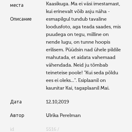
Kaasikuga. Ma ei väsi imestamast,
места
kui erinevalt võib asju näha -
Описание
esmapilgul tundub tavaline
loodusfoto, aga teada saades, mis
puudega on tegu, milline on
nende lugu, on tunne hoopis
erilisem. Püüdsin nad ühele pildile
mahutada, et aidata vahemaad
vähendada. Neid ju tõmbab
teineteise poole! "Kui seda põldu
ees ei oleks...". Esiplaanil on
kaunitar Kai, tagaplaanil Mai.
Дата
12.10,2019
Автор
Ulrika Perelman
id
5516 /