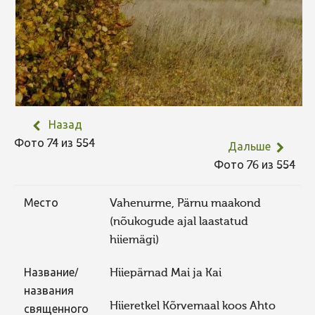
Назад
Фото 74 из 554
Дальше
Фото 76 из 554
Место
Vahenurme, Pärnu maakond
(nõukogude ajal laastatud
hiiemägi)
Название/
Hiiepärnad Mai ja Kai
названия
Hiieretkel Kõrvemaal koos Ahto
священного