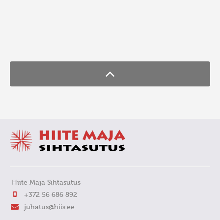
FaLang translation system by Faboba
Hiite Maja Sihtasutus
+372 56 686 892
juhatus@hiis.ee