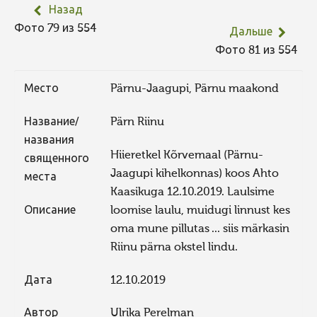
Назад
Фото 79 из 554
Дальше
Фото 81 из 554
Место
Pärnu-Jaagupi, Pärnu maakond
Название/
Pärn Riinu
названия
Hiieretkel Kõrvemaal (Pärnu-
священного
Jaagupi kihelkonnas) koos Ahto
места
Kaasikuga 12.10.2019. Laulsime
Описание
loomise laulu, muidugi linnust kes
oma mune pillutas ... siis märkasin
Riinu pärna okstel lindu.
Дата
12.10.2019
Автор
Ulrika Perelman