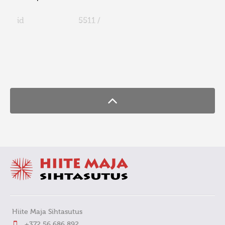
id
5511 /
FaLang translation system by Faboba
Hiite Maja Sihtasutus
+372 56 686 892