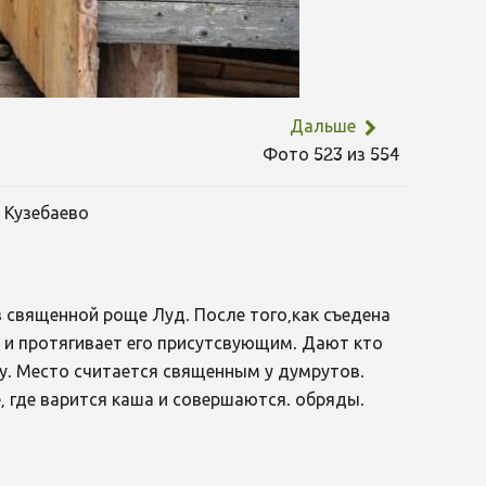
Дальше
Фото 523 из 554
 Кузебаево
 священной роще Луд. После того,как съедена
 и протягивает его присутсвующим. Дают кто
у. Место считается священным у думрутов.
, где варится каша и совершаются. обряды.