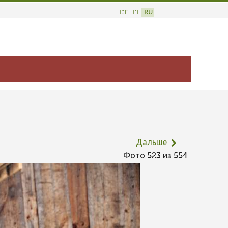
ET
FI
RU
Дальше
Фото 523 из 554