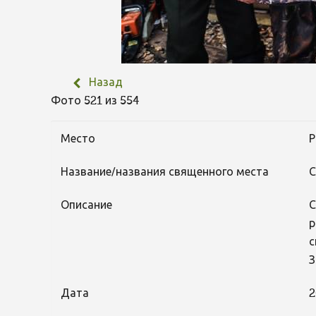
Назад
Фото 521 из 554
Место
Р
Название/названия священного места
С
Описание
С
р
с
З
Дата
2