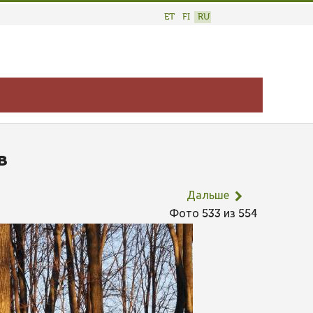
ET
FI
RU
в
Дальше
Фото 533 из 554