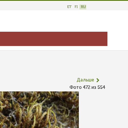
ET
FI
RU
Дальше
Фото 472 из 554