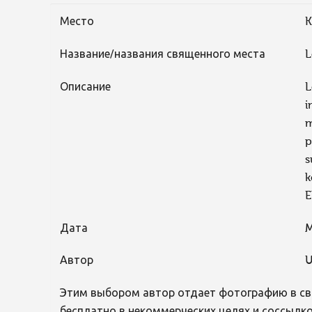
Место
K
Название/названия священного места
L
Описание
L
i
m
p
s
k
E
Дата
M
Автор
U
Этим выбором автор отдает фотографию в св