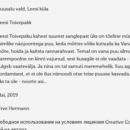
uusalu vald, Leesi küla
eesi Toivepakk
eesi Toivepaku kahest suurest sanglepast üks on tõeline müra
nimlike näojoontega puu, keda mõttes võiks kutsuda ka Van
õte, hoida ja kaitsta rannarahvast. Temal on vana puu silma
arempoolne on kinni vajunud, sest kusagile ei ole vaadata - p
ulgeb vaatevälja. Ja nina on tal samuti meremehelik. Suu aga
ordamisest, et ei ole ilus niimoodi otse teise puusse kasvada
ks ta ole - noorte asi...
ai, 2019
rve Hermann
ободное использование на условиях лицензии Creative 