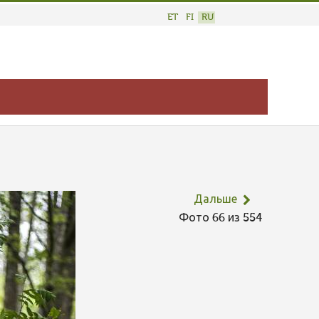
ET
FI
RU
Дальше
Фото 66 из 554