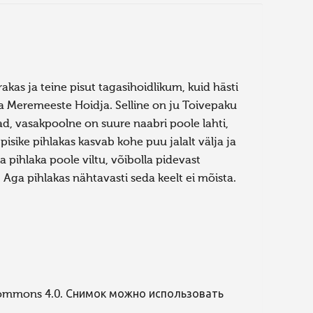
kas ja teine pisut tagasihoidlikum, kuid hästi
a Meremeeste Hoidja. Selline on ju Toivepaku
d, vasakpoolne on suure naabri poole lahti,
isike pihlakas kasvab kohe puu jalalt välja ja
 pihlaka poole viltu, võibolla pidevast
. Aga pihlakas nähtavasti seda keelt ei mõista.
Commons 4.0. Снимок можно использовать