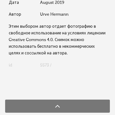
Дата
August 2019
Автор
Urve Hermann
Этим выбором автор отдает фотографию в
свободное использование на условиях лицензии
Creative Commons 4.0. Снимок можно
использовать бесплатно в некоммерческих
целях и соссылкой на автора.
id
5573 /
FaLang translation system by Faboba