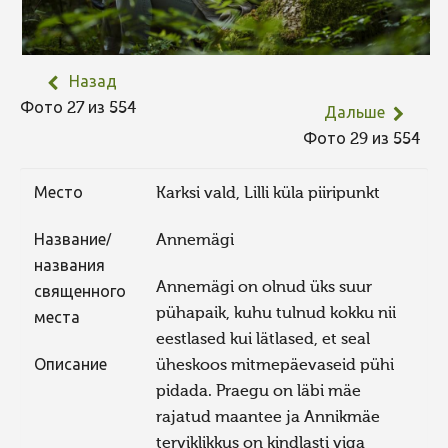
Назад
Фото 27 из 554
Дальше
Фото 29 из 554
Место
Karksi vald, Lilli küla piiripunkt
Название/
Annemägi
названия
Annemägi on olnud üks suur
священного
pühapaik, kuhu tulnud kokku nii
места
eestlased kui lätlased, et seal
Описание
üheskoos mitmepäevaseid pühi
pidada. Praegu on läbi mäe
rajatud maantee ja Annikmäe
terviklikkus on kindlasti viga