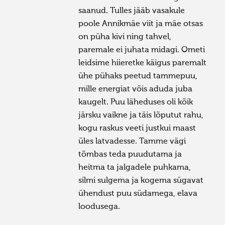
saanud. Tulles jääb vasakule
poole Annikmäe viit ja mäe otsas
on püha kivi ning tahvel,
paremale ei juhata midagi. Ometi
leidsime hiieretke käigus paremalt
ühe pühaks peetud tammepuu,
mille energiat võis aduda juba
kaugelt. Puu läheduses oli kõik
järsku vaikne ja täis lõputut rahu,
kogu raskus veeti justkui maast
üles latvadesse. Tamme vägi
tõmbas teda puudutama ja
heitma ta jalgadele puhkama,
silmi sulgema ja kogema sügavat
ühendust puu südamega, elava
loodusega.