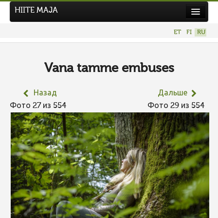
HIITE MAJA
Новости
ET
FI
RU
Фотоконкурсы
НОВЫЙ ФОТОКОНКУРС
Vana tamme embuses
Hiite kuvavõistlus 2026
Назад
Дальше
ПРЕДЫДУЩИЕ КОНКУРСЫ
Фото 27 из 554
Фото 29 из 554