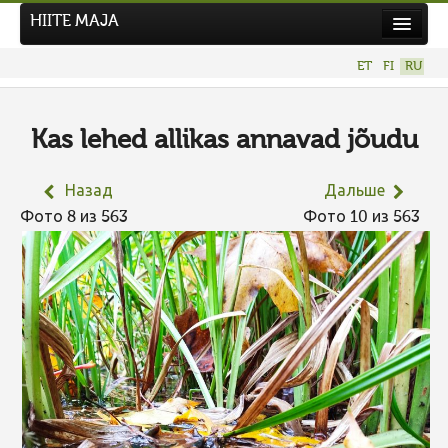
HIITE MAJA
Новости
ET
FI
RU
Фотоконкурсы
НОВЫЙ ФОТОКОНКУРС
Kas lehed allikas annavad jõudu
Hiite kuvavõistlus 2026
Назад
Дальше
ПРЕДЫДУЩИЕ КОНКУРСЫ
Фото 8 из 563
Фото 10 из 563