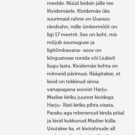
meelde. Nüüd leidsin jälle tee
Kividemäele. Kividemäe üks
suurimaid rahne on Uuesoo
rändrahn, mille ümbermõõt on
ligi 17 meetrit. See on koht, mis
mõjub suursuguse ja
ligitõmbavana- soov on
kõrgustesse ronida või Liukivil
liugu lasta. Kividemäe kohta on
mitmeid pärimusi. Räägitakse, et
kivid on tekkinud sinna
vanapagana soovist Harju-
Madise kiriku juurest kividega
Harju- Risti kiriku pihta visata.
Paraku aga rebenenud kinda pöial
ja kivid kukkunud Madise külla.
Usutakse ka, et kivirahnude all