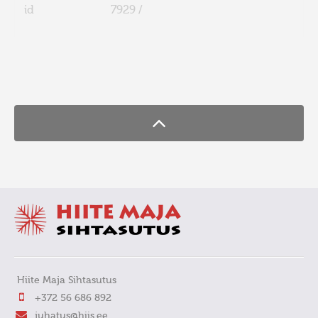
id
7929 /
FaLang translation system by Faboba
Hiite Maja Sihtasutus
+372 56 686 892
juhatus@hiis.ee