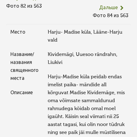
Фото 82 из 563
Дальше
Фото 84 из 563
Место
Harju- Madise küla, Lääne-Harju
vald
Название/
Kividemägi, Uuesoo rändrahn,
названия
Liukivi
священного
Harju-Madise küla peidab endas
места
imelist paika- mändide all
Описание
kõrguvat Madise Kividemäge, mis
oma võimsate sammaldunud
rahnudega köidab omal moel
igaüht. Käisin seal viimati nii 25
aastat tagasi, kui olin noor tüdruk
ning see paik jäi mulle müstilisena