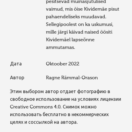
pesitsevad muinasjutulised
vaimud, mis öise Kividemäe pisut
pahaendeliseks muudavad.
Sellegipoolest on ka uskumusi,
mille järgi käivad naised öösiti
Kividemäel lapseõnne
ammutamas.
Дата
Oktoober 2022
Автор
Ragne Rämmal-Orason
Этим выбором автор отдает фотографию в
свободное использование на условиях лицензии
Creative Commons 4.0. Снимок можно
использовать бесплатно в некоммерческих
целях и соссылкой на автора.