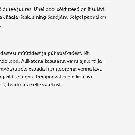
sõidutee juures. Ühel pool sõiduteed on liisukivi
ka Jääaja Keskus ning Saadjärv. Selgel päeval on
.
dastest müütidest ja pühapaikadest. Nii
nde lood. Allikatena kasutasin vanu ajalehti ja -
avõistlusele esitada just noorema venna kivi,
pojast kuningas. Tänapäeval ei ole liisukivi
hnu, teadmata selle väärtust.