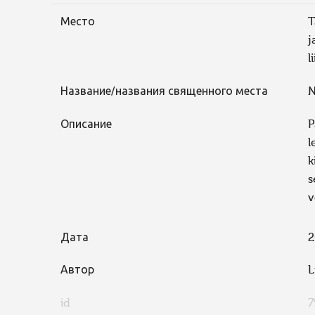
Место
T
j
l
Название/названия священного места
N
Описание
P
l
k
s
v
Дата
2
Автор
L
id
7