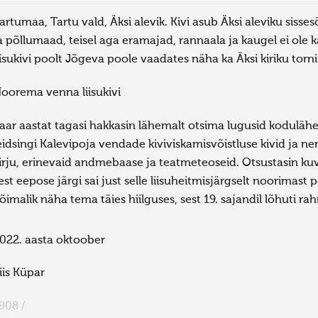
artumaa, Tartu vald, Äksi alevik. Kivi asub Äksi aleviku sisse
a põllumaad, teisel aga eramajad, rannaala ja kaugel ei ole 
iisukivi poolt Jõgeva poole vaadates näha ka Äksi kiriku torni
oorema venna liisukivi
aar aastat tagasi hakkasin lähemalt otsima lugusid kodulähe
eidsingi Kalevipoja vendade kiviviskamisvõistluse kivid ja ne
irju, erinevaid andmebaase ja teatmeteoseid. Otsustasin kuv
est eepose järgi sai just selle liisuheitmisjärgselt noorimast 
õimalik näha tema täies hiilguses, sest 19. sajandil lõhuti ra
022. aasta oktoober
iis Küpar
908 /