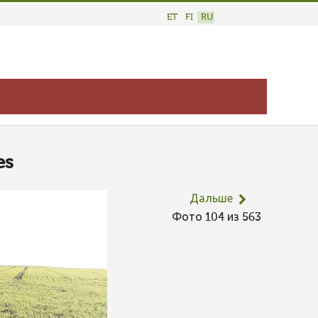
ET
FI
RU
es
Дальше
Фото 104 из 563