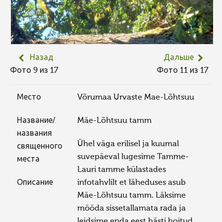
Назад
Дальше
Фото 9 из 17
Фото 11 из 17
Место
Võrumaa Urvaste Mae-Lõhtsuu
Название/
Mäe-Lõhtsuu tamm
названия
Ühel väga erilisel ja kuumal
священного
suvepäeval lugesime Tamme-
места
Lauri tamme külastades
Описание
infotahvlilt et läheduses asub
Mäe-Lõhtsuu tamm. Läksime
mööda sissetallamata rada ja
leidsime enda eest hästi hoitud