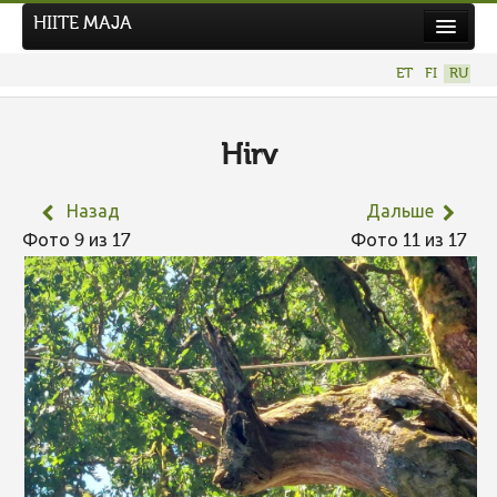
HIITE MAJA
Новости
ET
FI
RU
Фотоконкурсы
НОВЫЙ ФОТОКОНКУРС
Hirv
Hiite kuvavõistlus 2026
Назад
Дальше
ПРЕДЫДУЩИЕ КОНКУРСЫ
Фото 9 из 17
Фото 11 из 17