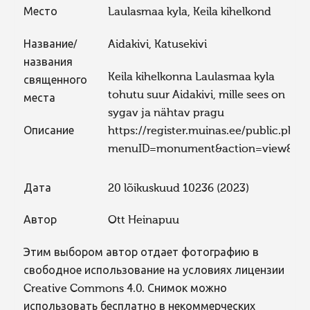
Место
Laulasmaa kyla, Keila kihelkond
Название/
Aidakivi, Katusekivi
названия
Keila kihelkonna Laulasmaa kyla
священного
tohutu suur Aidakivi, mille sees on
места
sygav ja nähtav pragu
Описание
https://register.muinas.ee/public.php?
menuID=monument&action=view&id=
Дата
20 lõikuskuud 10236 (2023)
Автор
Ott Heinapuu
Этим выбором автор отдает фотографию в
свободное использование на условиях лицензии
Creative Commons 4.0. Снимок можно
использовать бесплатно в некоммерческих