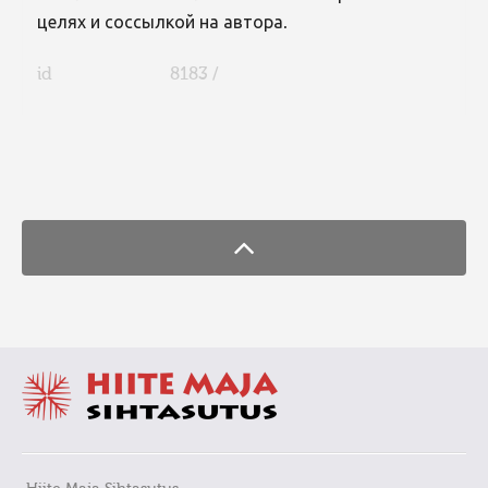
целях и соссылкой на автора.
id
8183 /
FaLang translation system by Faboba