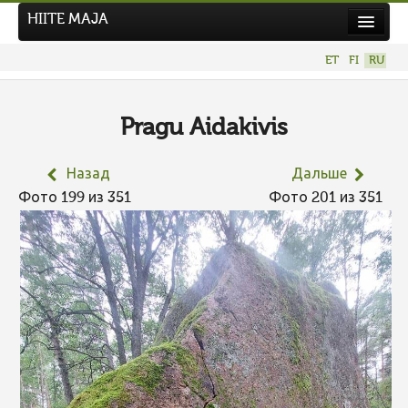
HIITE MAJA
Новости
ET
FI
RU
Фотоконкурсы
НОВЫЙ ФОТОКОНКУРС
Pragu Aidakivis
Hiite kuvavõistlus 2026
Назад
Дальше
ПРЕДЫДУЩИЕ КОНКУРСЫ
Фото 199 из 351
Фото 201 из 351