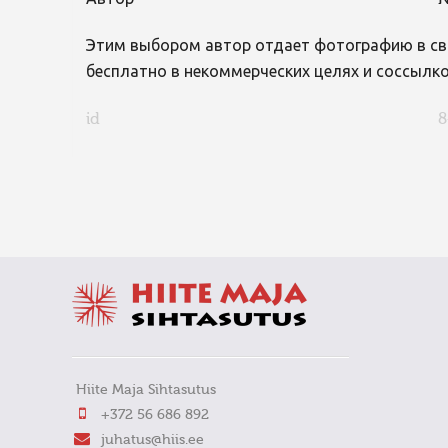
Автор
N
Этим выбором автор отдает фотографию в св
бесплатно в некоммерческих целях и соссылко
id
8
FaLang translation system by Faboba
Hiite Maja Sihtasutus
+372 56 686 892
juhatus@hiis.ee