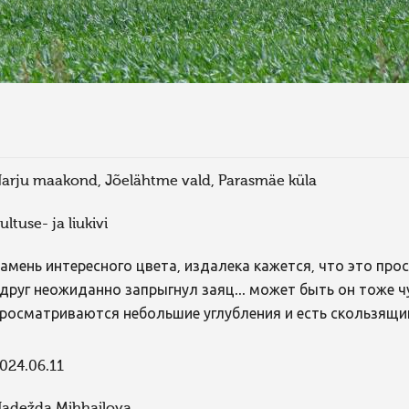
arju maakond, Jõelähtme vald, Parasmäe küla
ultuse- ja liukivi
амень интересного цвета, издалека кажется, что это прос
друг неожиданно запрыгнул заяц... может быть он тоже ч
росматриваются небольшие углубления и есть скользящи
024.06.11