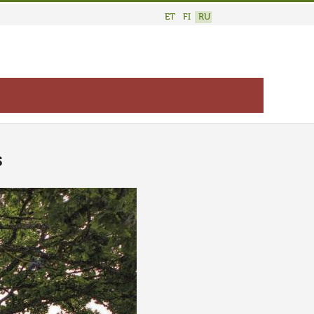
ET
FI
RU
s