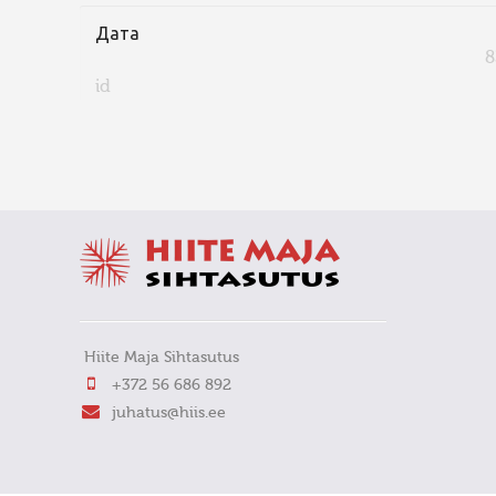
Дата
8
id
FaLang translation system by Faboba
Hiite Maja Sihtasutus
+372 56 686 892
juhatus@hiis.ee