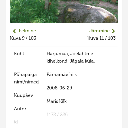
Liikuvad kuvad 2025
Hiite kuvavõistlus 2024
Hiite kuvavõistlus 2024 lisa
Eelmine
Järgmine
Liikuvad kuvad 2024
Kuva 9 / 103
Kuva 11 / 103
Hiite kuvavõistlus 2023
Koht
Harjumaa, Jõelähtme
Hiite kuvavõistlus 2023 lisa
kihelkond, Jägala küla.
Liikuvad kuvad 2023
Pühapaiga
Pärnamäe hiis
Hiite kuvavõistlus 2022
nimi/nimed
Hiite kuvavõistlus 2022 lisa
2008-06-29
Kuupäev
Liikuvad kuvad 2022
Maris Kilk
Hiite kuvavõistlus 2021
Autor
1172 / 226
Hiite kuvavõistlus 2021 lisa
id
Liikuvad kuvad 2021