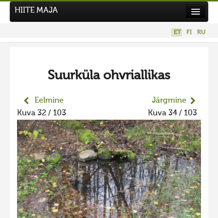
HIITE MAJA
Kodu
ET
FI
RU
Hiite Maja
Tööd
Suurküla ohvriallikas
Hiied
Uudised
Eelmine
Järgmine
Kuva 32 / 103
Kuva 34 / 103
Tegutse
Kuvavõistlused
UUS KUVAVÕISTLUS
Hiite kuvavõistlus 2026
VANEMAD KUVAVÕISTLUSED
Hiite kuvavõistlus 2025
Hiite kuvavõistlus 2025 lisa