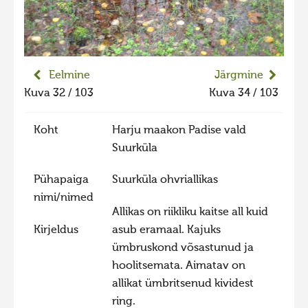
Liikuvad kuvad 2025
Hiite kuvavõistlus 2024
Hiite kuvavõistlus 2024 lisa
Eelmine
Järgmine
Liikuvad kuvad 2024
Kuva 32 / 103
Kuva 34 / 103
Hiite kuvavõistlus 2023
Koht
Harju maakon Padise vald
Hiite kuvavõistlus 2023 lisa
Suurküla
Liikuvad kuvad 2023
Pühapaiga
Suurküla ohvriallikas
Hiite kuvavõistlus 2022
nimi/nimed
Hiite kuvavõistlus 2022 lisa
Allikas on riikliku kaitse all kuid
Kirjeldus
asub eramaal. Kajuks
Liikuvad kuvad 2022
ümbruskond võsastunud ja
Hiite kuvavõistlus 2021
hoolitsemata. Aimatav on
Hiite kuvavõistlus 2021 lisa
allikat ümbritsenud kividest
ring.
Liikuvad kuvad 2021