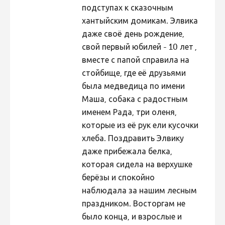
подступах к сказочным
Hiite kuvavõistlus 2020
хантыйским домикам. Элвика
Hiite kuvavõistlus 2020 lisa
даже своё день рождение,
свой первый юбилей - 10 лет ,
Liikuvad kuvad 2020
вместе с папой справила на
Hiite kuvavõistlus 2019
стойбище, где её друзьями
Hiite kuvavõistlus 2018
была медведица по имени
Маша, собака с радостным
Hiite kuvavõistlus 2017
именем Рада, три оленя,
Hiite kuvavõistlus 2016
которые из её рук ели кусочки
Hiite kuvavõistlus 2015
хлеба. Поздравить Элвику
даже прибежала белка,
Hiite kuvavõistlus 2014
которая сидела на верхушке
Hiite kuvavõistlus 2013
берёзы и спокойно
Hiite kuvavõistlus 2012
наблюдала за нашим лесным
праздником. Восторгам не
Hiite kuvavõistlus 2011
было конца, и взрослые и
Hiite kuvavõistlus 2010