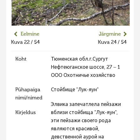
Liikuvad kuvad 2025
Hiite kuvavõistlus 2024
Hiite kuvavõistlus 2024 lisa
Eelmine
Järgmine
Liikuvad kuvad 2024
Kuva 22 / 54
Kuva 24 / 54
Hiite kuvavõistlus 2023
Koht
Тюменская обл.г.Сургут
Hiite kuvavõistlus 2023 lisa
Нефтеюганское шоссе, 27 – 1
Liikuvad kuvad 2023
ООО Охотничье хозяйство
Hiite kuvavõistlus 2022
Pühapaiga
Стойбище "Лук-яун"
Hiite kuvavõistlus 2022 lisa
nimi/nimed
Элвика запечатлела пейзажи
Liikuvad kuvad 2022
Kirjeldus
вблизи стойбища "Лук-яун",
Hiite kuvavõistlus 2021
эти пейзажи своего рода
Hiite kuvavõistlus 2021 lisa
являются красивой,
девственной аурой на
Liikuvad kuvad 2021