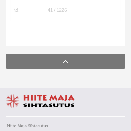
id
41 / 1226
FaLang translation system by Faboba
Hiite Maja Sihtasutus