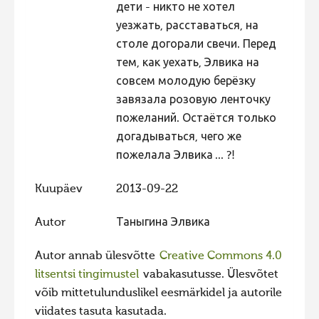
дети - никто не хотел
Hiite kuvavõistlus 2009
уезжать, расставаться, на
столе догорали свечи. Перед
Hiite kuvavõistlus 2008
тем, как уехать, Элвика на
Kontakt
совсем молодую берёзку
завязала розовую ленточку
пожеланий. Остаётся только
догадываться, чего же
пожелала Элвика ... ?!
Kuupäev
2013-09-22
Autor
Таныгина Элвика
Autor annab ülesvõtte
Creative Commons 4.0
litsentsi tingimustel
vabakasutusse. Ülesvõtet
võib mittetulunduslikel eesmärkidel ja autorile
viidates tasuta kasutada.