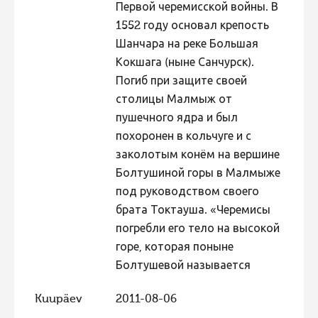
Первой черемисской войны. В
Hiite kuvavõistlus 2009
1552 году основал крепость
Шанчара на реке Большая
Hiite kuvavõistlus 2008
Кокшага (ныне Санчурск).
Kontakt
Погиб при защите своей
столицы Малмыж от
пушечного ядра и был
похоронен в кольчуге и с
заколотым конём на вершине
Болтушиной горы в Малмыже
под руководством своего
брата Токтауша. «Черемисы
погребли его тело на высокой
горе, которая поныне
Болтушевой называется
Kuupäev
2011-08-06