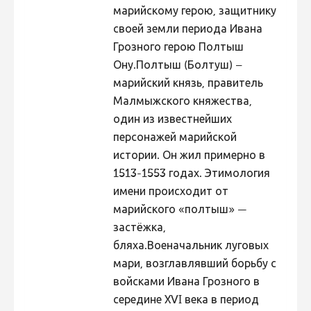
марийскому герою, защитнику
Hiite kuvavõistlus 2020
своей земли периода Ивана
Hiite kuvavõistlus 2020 lisa
Грозного герою Полтыш
Ону.Полтыш (Болтуш) –
Liikuvad kuvad 2020
марийский князь, правитель
Hiite kuvavõistlus 2019
Малмыжского княжества,
Hiite kuvavõistlus 2018
один из известнейших
персонажей марийской
Hiite kuvavõistlus 2017
истории. Он жил примерно в
Hiite kuvavõistlus 2016
1513-1553 годах. Этимология
Hiite kuvavõistlus 2015
имени происходит от
марийского «полтыш» —
Hiite kuvavõistlus 2014
застёжка,
Hiite kuvavõistlus 2013
бляха.Военачальник луговых
Hiite kuvavõistlus 2012
мари, возглавлявший борьбу с
войсками Ивана Грозного в
Hiite kuvavõistlus 2011
середине XVI века в период
Hiite kuvavõistlus 2010