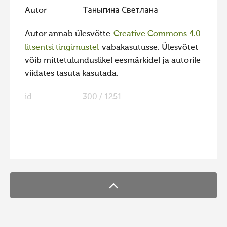
Autor
Таныгина Светлана
Autor annab ülesvõtte
Creative Commons 4.0
litsentsi tingimustel
vabakasutusse. Ülesvõtet
võib mittetulunduslikel eesmärkidel ja autorile
viidates tasuta kasutada.
id
300 / 1251
FaLang translation system by Faboba