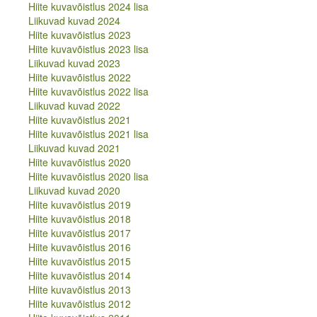
Hiite kuvavõistlus 2024 lisa
Liikuvad kuvad 2025
Liikuvad kuvad 2024
Hiite kuvavõistlus 2024
Hiite kuvavõistlus 2023
Hiite kuvavõistlus 2024 lisa
Hiite kuvavõistlus 2023 lisa
Liikuvad kuvad 2024
Liikuvad kuvad 2023
Hiite kuvavõistlus 2023
Hiite kuvavõistlus 2022
Hiite kuvavõistlus 2023 lisa
Hiite kuvavõistlus 2022 lisa
Liikuvad kuvad 2023
Liikuvad kuvad 2022
Hiite kuvavõistlus 2022
Hiite kuvavõistlus 2021
Hiite kuvavõistlus 2022 lisa
Hiite kuvavõistlus 2021 lisa
Liikuvad kuvad 2022
Liikuvad kuvad 2021
Hiite kuvavõistlus 2021
Hiite kuvavõistlus 2020
Hiite kuvavõistlus 2021 lisa
Hiite kuvavõistlus 2020 lisa
Liikuvad kuvad 2021
Liikuvad kuvad 2020
Hiite kuvavõistlus 2020
Hiite kuvavõistlus 2019
Hiite kuvavõistlus 2020 lisa
Hiite kuvavõistlus 2018
Liikuvad kuvad 2020
Hiite kuvavõistlus 2017
Hiite kuvavõistlus 2019
Hiite kuvavõistlus 2016
Hiite kuvavõistlus 2018
Hiite kuvavõistlus 2015
Hiite kuvavõistlus 2017
Hiite kuvavõistlus 2014
Hiite kuvavõistlus 2016
Hiite kuvavõistlus 2013
Hiite kuvavõistlus 2015
Hiite kuvavõistlus 2012
Hiite kuvavõistlus 2014