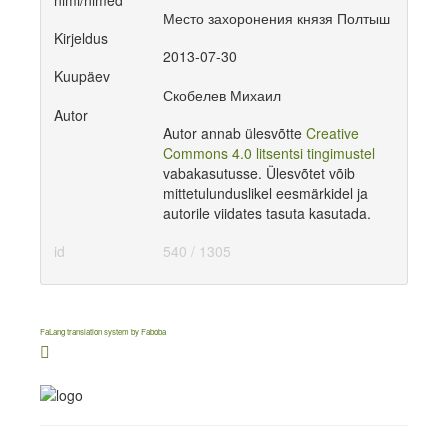
nimi/nimed
Место захоронения князя Полтыш
Kirjeldus
2013-07-30
Kuupäev
Скобелев Михаил
Autor
Autor annab ülesvõtte
Creative
Commons 4.0 litsentsi tingimustel
vabakasutusse. Ülesvõtet võib
mittetulunduslikel eesmärkidel ja
autorile viidates tasuta kasutada.
id
540 / 1305
FaLang translation system by Faboba