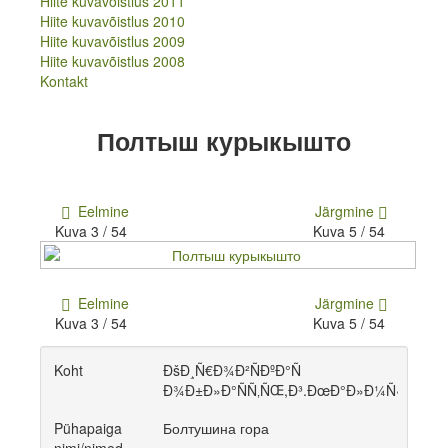
Hiite kuvavõistlus 2011
Hiite kuvavõistlus 2013
Hiite kuvavõistlus 2010
Hiite kuvavõistlus 2012
Hiite kuvavõistlus 2009
Hiite kuvavõistlus 2011
Hiite kuvavõistlus 2008
Hiite kuvavõistlus 2010
Kontakt
Hiite kuvavõistlus 2009
Hiite kuvavõistlus 2008
Полтыш курыкышто
Kontakt
Eelmine
Järgmine
Kuva 3 / 54
Kuva 5 / 54
Eelmine
Järgmine
Kuva 3 / 54
Kuva 5 / 54
Koht
ÐšÐ¸Ñ€Ð¾Ð²ÑÐºÐ°Ñ
Ð¾Ð±Ð»Ð°ÑÑ‚ÑŒ,Ð³.ÐœÐ°Ð»Ð¼Ñ‹Ð¶
Pühapaiga
Болтушина гора