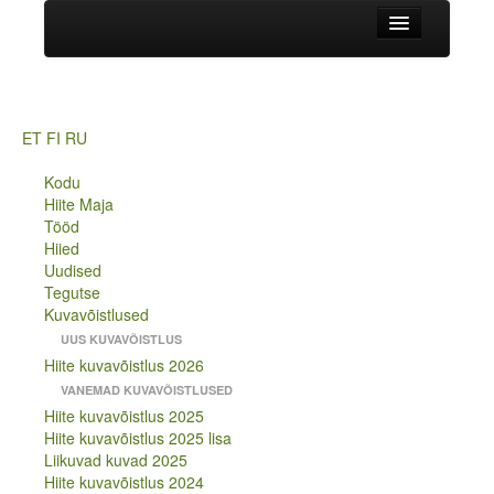
Kodu
HIITE MAJA
Hiite Maja
ET
FI
RU
Tööd
Kodu
Hiite Maja
Hiied
Tööd
Hiied
Uudised
Uudised
Tegutse
Tegutse
Kuvavõistlused
UUS KUVAVÕISTLUS
Kuvavõistlused
Hiite kuvavõistlus 2026
VANEMAD KUVAVÕISTLUSED
UUS KUVAVÕISTLUS
Hiite kuvavõistlus 2025
Hiite kuvavõistlus 2026
Hiite kuvavõistlus 2025 lisa
VANEMAD KUVAVÕISTLUSED
Liikuvad kuvad 2025
Hiite kuvavõistlus 2025
Hiite kuvavõistlus 2024
Hiite kuvavõistlus 2025 lisa