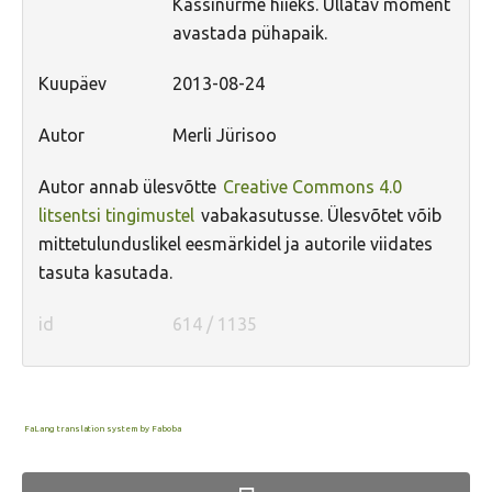
Kassinurme hiieks. Üllatav moment
Hiite kuvavõistlus 2020
avastada pühapaik.
Hiite kuvavõistlus 2020 lisa
Kuupäev
2013-08-24
Liikuvad kuvad 2020
Autor
Merli Jürisoo
Hiite kuvavõistlus 2019
Hiite kuvavõistlus 2018
Autor annab ülesvõtte
Creative Commons 4.0
litsentsi tingimustel
vabakasutusse. Ülesvõtet võib
Hiite kuvavõistlus 2017
mittetulunduslikel eesmärkidel ja autorile viidates
Hiite kuvavõistlus 2016
tasuta kasutada.
Hiite kuvavõistlus 2015
id
614 / 1135
Hiite kuvavõistlus 2014
Hiite kuvavõistlus 2013
Hiite kuvavõistlus 2012
FaLang translation system by Faboba
Hiite kuvavõistlus 2011
Hiite kuvavõistlus 2010