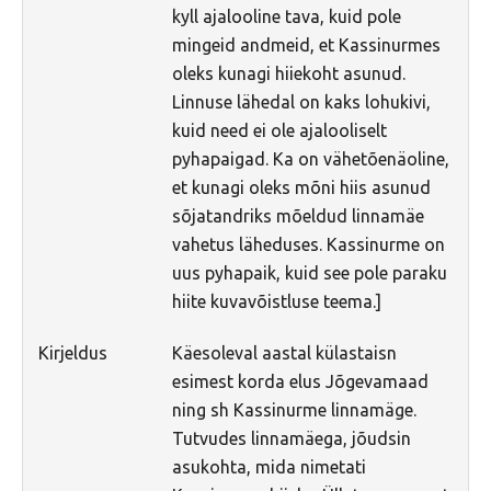
kyll ajalooline tava, kuid pole
Liikuvad kuvad 2025
mingeid andmeid, et Kassinurmes
Hiite kuvavõistlus 2024
oleks kunagi hiiekoht asunud.
Hiite kuvavõistlus 2024 lisa
Linnuse lähedal on kaks lohukivi,
kuid need ei ole ajalooliselt
Liikuvad kuvad 2024
pyhapaigad. Ka on vähetõenäoline,
Hiite kuvavõistlus 2023
et kunagi oleks mõni hiis asunud
Hiite kuvavõistlus 2023 lisa
sõjatandriks mõeldud linnamäe
vahetus läheduses. Kassinurme on
Liikuvad kuvad 2023
uus pyhapaik, kuid see pole paraku
Hiite kuvavõistlus 2022
hiite kuvavõistluse teema.]
Hiite kuvavõistlus 2022 lisa
Kirjeldus
Käesoleval aastal külastaisn
Liikuvad kuvad 2022
esimest korda elus Jõgevamaad
Hiite kuvavõistlus 2021
ning sh Kassinurme linnamäge.
Tutvudes linnamäega, jõudsin
Hiite kuvavõistlus 2021 lisa
asukohta, mida nimetati
Liikuvad kuvad 2021