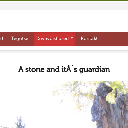
ed
Tegutse
Kuvavõistlused
Kontakt
A stone and itÂ´s guardian