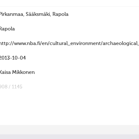
Pirkanmaa, Sääksmäki, Rapola
Rapola
http://www.nba.fi/en/cultural_environment/archaeological
2013-10-04
Kaisa Mikkonen
908 / 1145