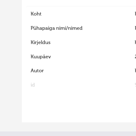
Koht
Pühapaiga nimi/nimed
Kirjeldus
Kuupäev
Autor
id
FaLang translation system by Faboba