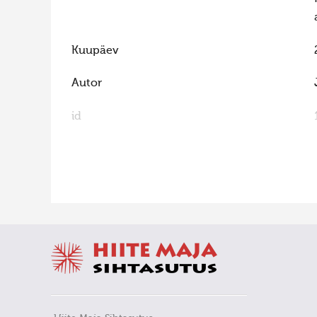
Kuupäev
Autor
id
FaLang translation system by Faboba