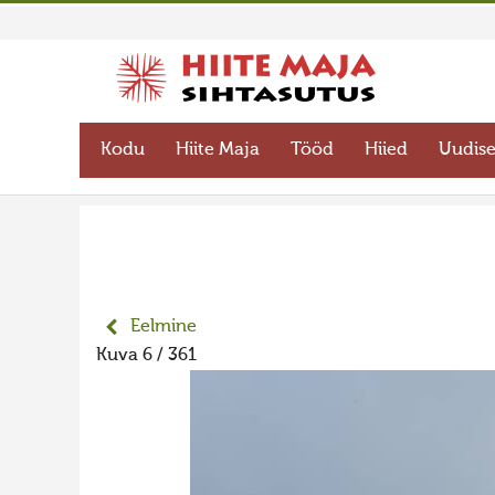
Kodu
Hiite Maja
Tööd
Hiied
Uudis
Eelmine
Kuva 6 / 361