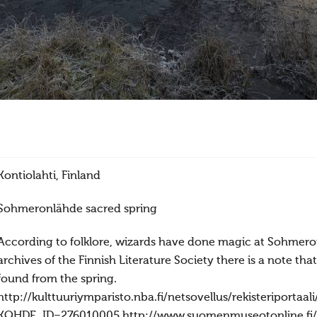
Kontiolahti, Finland
Sohmeronlähde sacred spring
According to folklore, wizards have done magic at Sohmeronl
archives of the Finnish Literature Society there is a note t
found from the spring.
http://kulttuuriymparisto.nba.fi/netsovellus/rekisteriportaa
KOHDE_ID=276010005 http://www.suomenmuseotonline.fi/