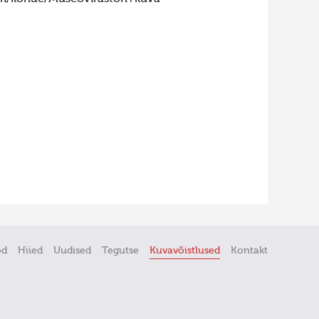
öd
Hiied
Uudised
Tegutse
Kuvavõistlused
Kontakt