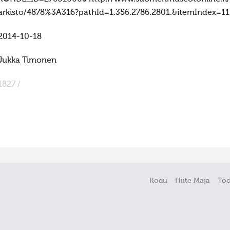
arkisto/4878%3A316?pathId=1.356.2786.2801.&itemIndex=11
2014-10-18
Jukka Timonen
1827 /
Kodu
Hiite Maja
Tö