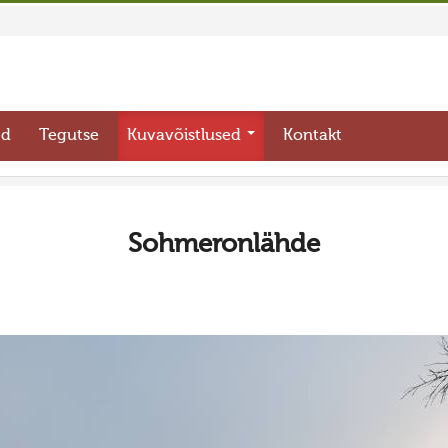
ed
Tegutse
Kuvavõistlused
Kontakt
Sohmeronlähde