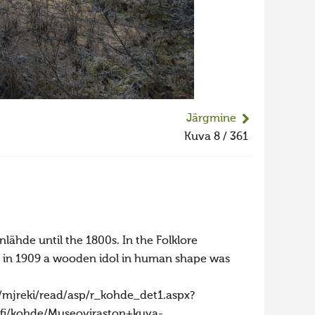
Järgmine
Kuva 8 / 361
ähde until the 1800s. In the Folklore
hat in 1909 a wooden idol in human shape was
li/mjreki/read/asp/r_kohde_det1.aspx?
fi/kohde/Museoviraston+kuva-