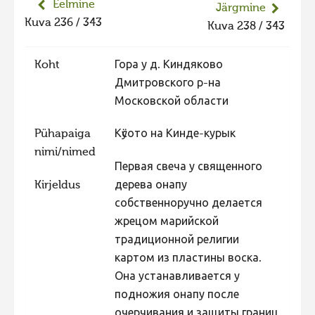
Eelmine
Järgmine
Hiite kuvavõistlus 2020
Kuva 236 / 343
Kuva 238 / 343
Hiite kuvavõistlus 2020 lisa
Koht
Гора у д. Киндяково
Liikuvad kuvad 2020
Дмитровского р-на
Hiite kuvavõistlus 2019
Московской области
Hiite kuvavõistlus 2018
Pühapaiga
Кӱсото на Кинде-курык
Hiite kuvavõistlus 2017
nimi/nimed
Hiite kuvavõistlus 2016
Первая свеча у священного
Kirjeldus
дерева онапу
Hiite kuvavõistlus 2015
собственноручно делается
Hiite kuvavõistlus 2014
жрецом марийской
традиционной религии
Hiite kuvavõistlus 2013
картом из пластины воска.
Hiite kuvavõistlus 2012
Она устанавливается у
Hiite kuvavõistlus 2011
подножия онапу после
очерчивания и защиты границ
Hiite kuvavõistlus 2010