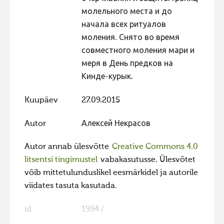
молельного места и до
Hiite kuvavõistlus 2009
начала всех ритуалов
Hiite kuvavõistlus 2008
моления. Снято во время
совместного моления мари и
Kontakt
меря в День предков на
Кинде-курык.
Kuupäev
27.09.2015
Autor
Алексей Некрасов
Autor annab ülesvõtte
Creative Commons 4.0
litsentsi tingimustel
vabakasutusse. Ülesvõtet
võib mittetulunduslikel eesmärkidel ja autorile
viidates tasuta kasutada.
id
1994 /