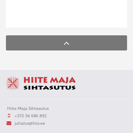
FaLang translation system by Faboba
Hiite Maja Sihtasutus
+372 56 686 892
juhatus@hiis.ee