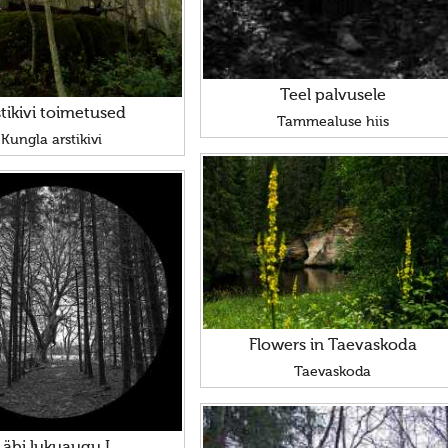
Teel palvusele
tikivi toimetused
Tammealuse hiis
Kungla arstikivi
Flowers in Taevaskoda
Taevaskoda
Läbi lukuaugu I