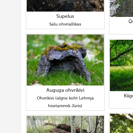
Supelus
Ö
Salu ohvriallikas
Auguga ohvrikivi
Kii
Ohvrikivi (algne koht Lehmja
hiietammik Jüris)