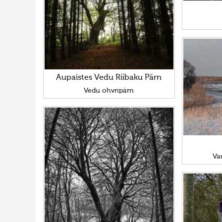
Aupaistes Vedu Riibaku Pärn
Vedu ohvripärn
Va