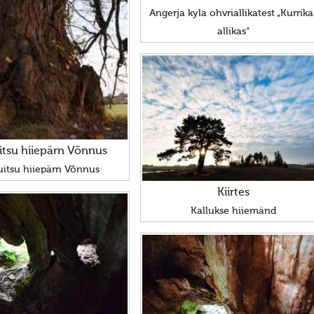
Angerja kyla ohvriallikatest „Kurrika
allikas“
tsu hiiepärn Võnnus
itsu hiiepärn Võnnus
Kiirtes
Kallukse hiiemänd