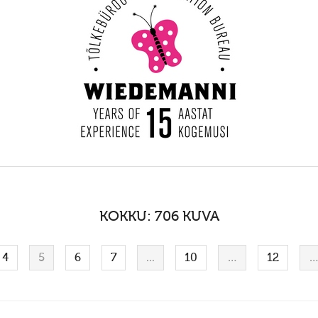
KOKKU: 706 KUVA
4
5
6
7
...
10
…
12