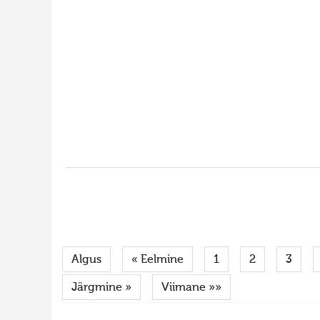
Algus
« Eelmine
1
2
3
Järgmine »
Viimane »»