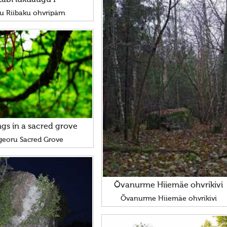
u Riibaku ohvripärn
ngs in a sacred grove
georu Sacred Grove
Õvanurme Hiiemäe ohvrikivi
Õvanurme Hiiemäe ohvrikivi