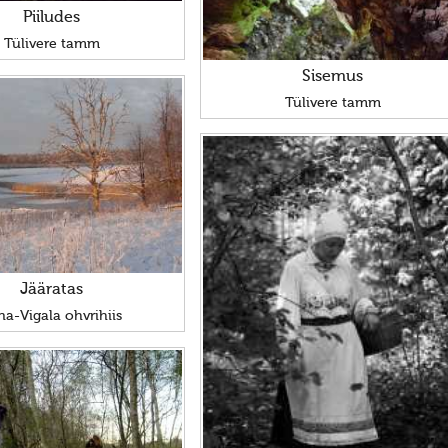
Piiludes
Tülivere tamm
Sisemus
Tülivere tamm
Jääratas
na-Vigala ohvrihiis