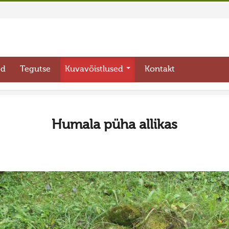
ed
Tegutse
Kuvavõistlused
Kontakt
Humala püha allikas