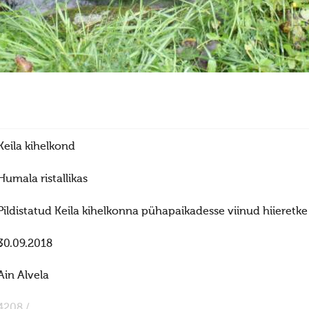
Keila kihelkond
Humala ristallikas
Pildistatud Keila kihelkonna pühapaikadesse viinud hiieretke 
30.09.2018
Ain Alvela
4208 /