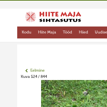
Kodu
Hiite Maja
Tööd
Hiied
Uudis
Eelmine
Kuva 524 / 844