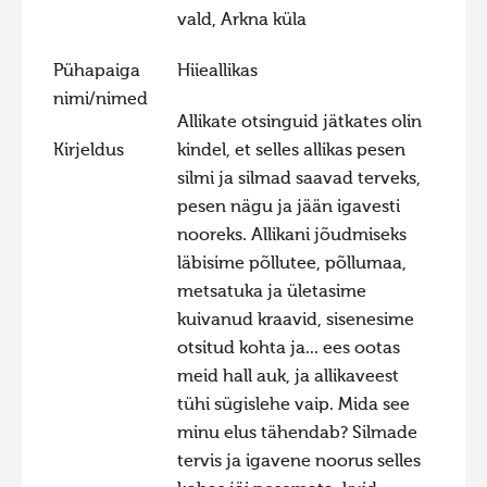
vald, Arkna küla
Hiite kuvavõistlus 2020
Hiite kuvavõistlus 2020 lisa
Pühapaiga
Hiieallikas
nimi/nimed
Liikuvad kuvad 2020
Allikate otsinguid jätkates olin
Hiite kuvavõistlus 2019
Kirjeldus
kindel, et selles allikas pesen
silmi ja silmad saavad terveks,
Hiite kuvavõistlus 2018
pesen nägu ja jään igavesti
Hiite kuvavõistlus 2017
nooreks. Allikani jõudmiseks
Hiite kuvavõistlus 2016
läbisime põllutee, põllumaa,
metsatuka ja ületasime
Hiite kuvavõistlus 2015
kuivanud kraavid, sisenesime
Hiite kuvavõistlus 2014
otsitud kohta ja... ees ootas
Hiite kuvavõistlus 2013
meid hall auk, ja allikaveest
tühi sügislehe vaip. Mida see
Hiite kuvavõistlus 2012
minu elus tähendab? Silmade
Hiite kuvavõistlus 2011
tervis ja igavene noorus selles
Hiite kuvavõistlus 2010