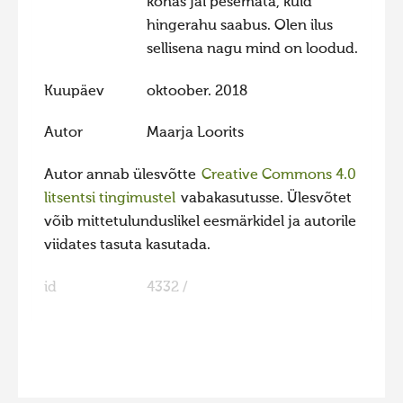
kohas jäi pesemata, kuid
hingerahu saabus. Olen ilus
Hiite kuvavõistlus 2009
sellisena nagu mind on loodud.
Hiite kuvavõistlus 2008
Kuupäev
oktoober. 2018
Kontakt
Autor
Maarja Loorits
Autor annab ülesvõtte
Creative Commons 4.0
litsentsi tingimustel
vabakasutusse. Ülesvõtet
võib mittetulunduslikel eesmärkidel ja autorile
viidates tasuta kasutada.
id
4332 /
FaLang translation system by Faboba