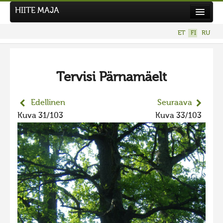
HIITE MAJA
Uutiset
ET
FI
RU
Kuvakilpailut
UUSI KUVAKILPAILU
Tervisi Pärnamäelt
Hiite kuvavõistlus 2026
AIEMMAT KILPAILUT
Edellinen
Seuraava
Hiisien kuvakilpailu 2025
Kuva 31/103
Kuva 33/103
2025 kuvakilpailu lisä
Liikuvad kuvad 2025
Hiisien kuvakilpailu 2024
2024 kuvakilpailu lisä
Liikkuvat kuvat 2024
Hiisien kuvakilpailu 2023