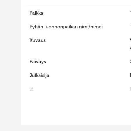
Paikka
Pyhän luonnonpaikan nimi/nimet
Kuvaus
Päiväys
Julkaisija
id
FaLang translation system by Faboba