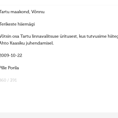
Tartu maakond, Võnnu
Terikeste hiiemägi
Võtsin osa Tartu linnavalitsuse üritusest, kus tutvusime hiite
Ahto Kaasiku juhendamisel.
2009-10-22
Pille Porila
860 / 391