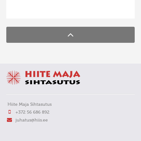
FaLang translation system by Faboba
Hiite Maja Sihtasutus
+372 56 686 892
juhatus@hiis.ee