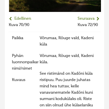
2023 kuvakilpailu lisä
Liikkuvat kuvat 2023
Edellinen
Seuraava
Hiite kuvavõistlus 2022
Kuva 70/90
Kuva 72/90
Hiite kuvavõistlus 2022 lisa
Paikka
Võrumaa, Rõuge vald, Kadeni
Liikkuvat kuvat 2022
küla
Hiite kuvavõistlus 2021
Pyhän
Võrumaa, Rõuge vald, Kadeni
Liikkuvat kuvat 2021
luonnonpaikan
küla.
Hiite kuvavõistlus 2020
nimi/nimet
Liikkuvat kuvat 2020
See ristimänd on Kadõni küla
Kuvaus
ristipuu. Puu juurde juhatas
Hiite kuvavõistlus 2019
mind hea tuttav, kelle
Hiite kuvavõistlus 2018
vanavanematele Kadõni kuni
Hiite kuvavõistlus 2017
surmani kodukülaks oli. Riste
on siin olnud ühe külaelaniku
Hiite kuvavõistlus 2016