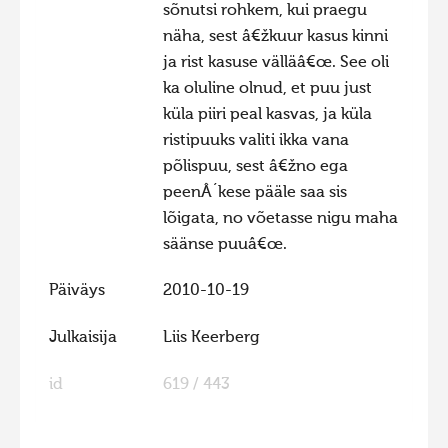
sõnutsi rohkem, kui praegu
Hiite kuvavõistlus 2015
näha, sest â€žkuur kasus kinni
ja rist kasuse välläâ€œ. See oli
Hiite kuvavõistlus 2014
ka oluline olnud, et puu just
Hiite kuvavõistlus 2013
küla piiri peal kasvas, ja küla
Hiite kuvavõistlus 2012
ristipuuks valiti ikka vana
põlispuu, sest â€žno ega
Hiite kuvavõistlus 2011
peenÂ´kese pääle saa sis
Hiite kuvavõistlus 2010
lõigata, no võetasse nigu maha
Hiite kuvavõistlus 2009
säänse puuâ€œ.
Hiite kuvavõistlus 2008
Päiväys
2010-10-19
Julkaisija
Liis Keerberg
id
619 / 443