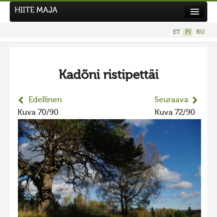
HIITE MAJA
Uutiset
ET
FI
RU
Kuvakilpailut
UUSI KUVAKILPAILU
Kadõni ristipettäi
Hiite kuvavõistlus 2026
AIEMMAT KILPAILUT
Edellinen
Seuraava
Hiisien kuvakilpailu 2025
Kuva 70/90
Kuva 72/90
2025 kuvakilpailu lisä
Liikuvad kuvad 2025
Hiisien kuvakilpailu 2024
2024 kuvakilpailu lisä
Liikkuvat kuvat 2024
Hiisien kuvakilpailu 2023